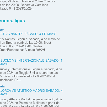
ngo, 29 de octubre de 2023 en Cusco a
ir de las 20:00. Deportivo Garcilaso
lizado 0 - 1 2023/10/29 ...
rneos, ligas
nce
ST VS NANTES SÁBADO, 4 DE MAYO
t y Nantes juegan el sábado, 4 de mayo de
 en Brest a partir de las 19:00. Brest
lizado 0 - 0 2024/05/04 Nantes
úmenEstadísticasAlineaciónH2H...
SUOLO VS INTERNAZIONALE SÁBADO, 4
 MAYO
uolo y Internazionale juegan el sábado, 4 de
 de 2024 en Reggio Emilia a partir de las
5. Sassuolo Finalizado 1 - 0 2024/05/04
rnazionale Re...
aña
LORCA VS ATLÉTICO MADRID SÁBADO, 4
 MAYO
orca y Atlético Madrid juegan el sábado, 4 de
 de 2024 en Palma de Mallorca a partir de
19:00. Mallorca Finalizado 0 - 1 2024/05/04