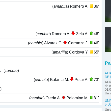
(
amarilla
) Romero A.
36’
(
cambio
) Romero A.
Zela A.
46’
(
cambio
) Alvarez C.
Carranza J.
46’
(
amarilla
) Cordova Y.
65’
Pa
. (
cambio
)
ALI
DE
(
cambio
) Balanta M.
Polar A.
73’
Alia
de n
o
)
01:0
Univ
(
cambio
) Ojeda A.
Palomino M.
81’
UNI
5 D
Univ