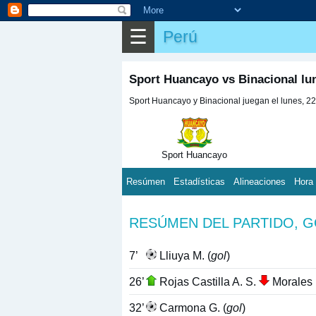
☰
Perú
Sport Huancayo vs Binacional lu
Sport Huancayo y Binacional juegan el lunes, 22
Sport Huancayo
Resúmen
Estadísticas
Alineaciones
Hora
RESÚMEN DEL PARTIDO, 
7’
Lliuya M. (
gol
)
26’
Rojas Castilla A. S.
Morales 
32’
Carmona G. (
gol
)