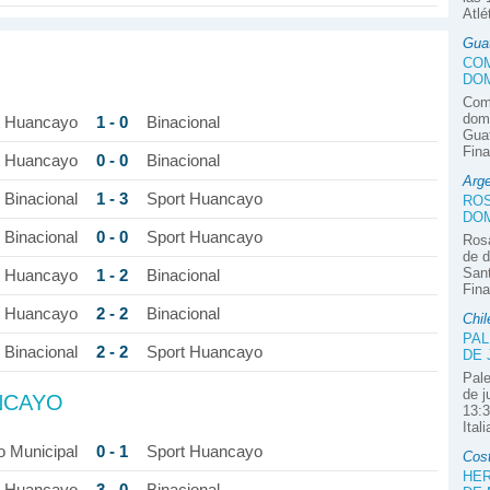
Atlé
Gua
COM
DOM
Com
domi
1 - 0
t Huancayo
Binacional
Guat
Fina
0 - 0
t Huancayo
Binacional
Arge
1 - 3
Binacional
Sport Huancayo
ROS
DOM
0 - 0
Binacional
Sport Huancayo
Rosa
de d
Sant
1 - 2
t Huancayo
Binacional
Fina
2 - 2
t Huancayo
Binacional
Chil
PAL
2 - 2
Binacional
Sport Huancayo
DE 
Pale
de j
NCAYO
13:3
Ital
0 - 1
o Municipal
Sport Huancayo
Cos
HER
3 - 0