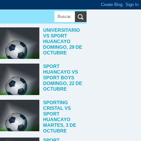
UNIVERSITARIO
VS SPORT
HUANCAYO
DOMINGO, 29 DE
OCTUBRE
SPORT
HUANCAYO VS
SPORT BOYS
DOMINGO, 22 DE
OCTUBRE
SPORTING
CRISTAL VS
SPORT
HUANCAYO
MARTES, 3 DE
OCTUBRE
SPORT