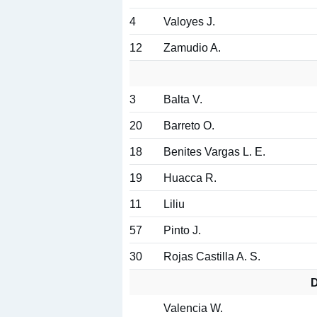
4
Valoyes J.
12
Zamudio A.
3
Balta V.
20
Barreto O.
18
Benites Vargas L. E.
19
Huacca R.
11
Liliu
57
Pinto J.
30
Rojas Castilla A. S.
D
Valencia W.