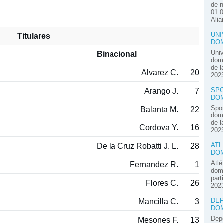
de n
01:0
Alia
UNI
Titulares
DOM
Univ
Binacional
domi
de l
Alvarez C.
20
2023
Arango J.
7
SPO
DOM
Spor
Balanta M.
22
domi
de l
Cordova Y.
16
2023
De la Cruz Robatti J. L.
28
ATL
DOM
Atlé
Fernandez R.
1
domi
part
Flores C.
26
2023
Mancilla C.
3
DEP
DOM
Depo
Mesones F.
13