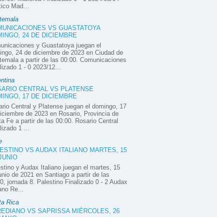
tico Mad...
temala
UNICACIONES VS GUASTATOYA
INGO, 24 DE DICIEMBRE
unicaciones y Guastatoya juegan el
ngo, 24 de diciembre de 2023 en Ciudad de
emala a partir de las 00:00. Comunicaciones
lizado 1 - 0 2023/12...
ntina
ARIO CENTRAL VS PLATENSE
INGO, 17 DE DICIEMBRE
rio Central y Platense juegan el domingo, 17
iciembre de 2023 en Rosario, Provincia de
a Fe a partir de las 00:00. Rosario Central
lizado 1 ...
e
ESTINO VS AUDAX ITALIANO MARTES, 15
JUNIO
stino y Audax Italiano juegan el martes, 15
unio de 2021 en Santiago a partir de las
0, jornada 8. Palestino Finalizado 0 - 2 Audax
iano Re...
ta Rica
EDIANO VS SAPRISSA MIÉRCOLES, 26