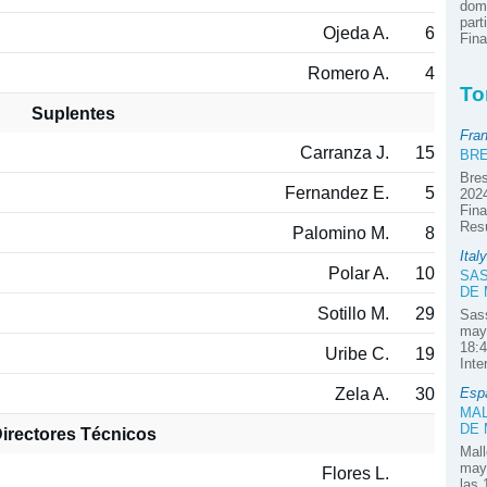
domi
part
Ojeda A.
6
Fina
Romero A.
4
To
Suplentes
Fra
Carranza J.
15
BRE
Bres
Fernandez E.
5
2024
Fina
Res
Palomino M.
8
Italy
Polar A.
10
SAS
DE
Sotillo M.
29
Sass
mayo
18:4
Uribe C.
19
Inte
Zela A.
30
Esp
MAL
DE
irectores Técnicos
Mall
mayo
Flores L.
las 