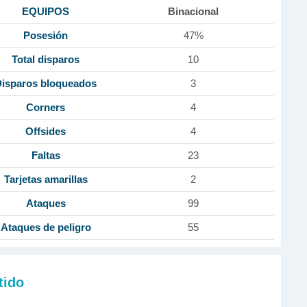
EQUIPOS
Binacional
Posesión
47%
Total disparos
10
isparos bloqueados
3
Corners
4
Offsides
4
Faltas
23
Tarjetas amarillas
2
Ataques
99
Ataques de peligro
55
tido