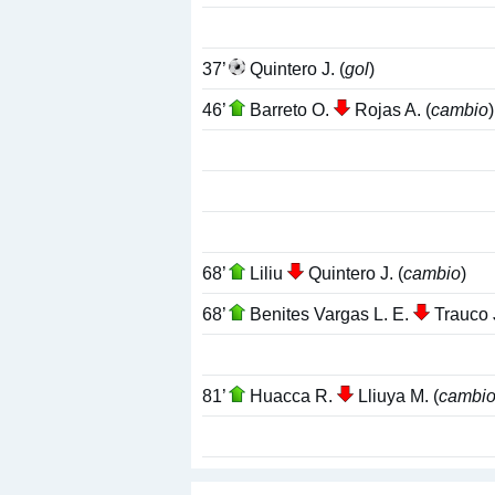
37’
Quintero J. (
gol
)
46’
Barreto O.
Rojas A. (
cambio
)
68’
Liliu
Quintero J. (
cambio
)
68’
Benites Vargas L. E.
Trauco J
81’
Huacca R.
Lliuya M. (
cambi