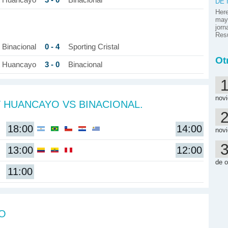
t Huancayo
Binacional
DE
Here
mayo
jorn
Res
0 - 4
Binacional
Sporting Cristal
Ot
3 - 0
t Huancayo
Binacional
nov
 HUANCAYO VS BINACIONAL.
18:00
14:00
nov
13:00
12:00
de o
11:00
DO