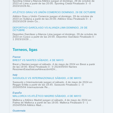
Sporting Cristal y Alianza Atlético juegan el domingo, 29 de octubre de
2023 en Lima a partir de las 20:00. Sporting Cristal Finalizado 3 - 0
2023/10/29 Ali...
ATLÉTICO GRAU VS UNIÓN COMERCIO DOMINGO, 29 DE OCTUBRE
Atlético Grau y Unión Comercio juegan el domingo, 29 de octubre de
2023 en Sullana a partir de las 20:00. Atlético Grau Finalizado 0 - 1
2023/10/29 Unión Co...
DEPORTIVO GARCILASO VS ALIANZA LIMA DOMINGO, 29 DE
OCTUBRE
Deportivo Garcilaso y Alianza Lima juegan el domingo, 29 de octubre de
2023 en Cusco a partir de las 20:00. Deportivo Garcilaso Finalizado 0 -
1 2023/10/29 ...
Torneos, ligas
France
BREST VS NANTES SÁBADO, 4 DE MAYO
Brest y Nantes juegan el sábado, 4 de mayo de 2024 en Brest a partir
de las 19:00. Brest Finalizado 0 - 0 2024/05/04 Nantes
ResúmenEstadísticasAlineaciónH2H...
Italy
SASSUOLO VS INTERNAZIONALE SÁBADO, 4 DE MAYO
Sassuolo y Internazionale juegan el sábado, 4 de mayo de 2024 en
Reggio Emilia a partir de las 18:45. Sassuolo Finalizado 1 - 0
2024/05/04 Internazionale Re...
España
MALLORCA VS ATLÉTICO MADRID SÁBADO, 4 DE MAYO
Mallorca y Atlético Madrid juegan el sábado, 4 de mayo de 2024 en
Palma de Mallorca a partir de las 19:00. Mallorca Finalizado 0 - 1
2024/05/04 Atlético Mad...
Guatemala