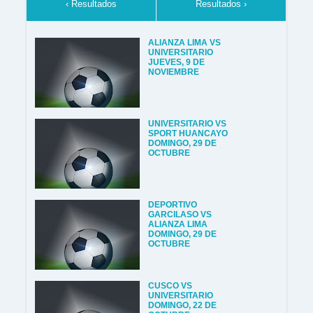
‹ Resultados
Resultados ›
ALIANZA LIMA VS
UNIVERSITARIO
JUEVES, 9 DE
NOVIEMBRE
UNIVERSITARIO VS
SPORT HUANCAYO
DOMINGO, 29 DE
OCTUBRE
DEPORTIVO
GARCILASO VS
ALIANZA LIMA
DOMINGO, 29 DE
OCTUBRE
CUSCO VS
UNIVERSITARIO
DOMINGO, 22 DE