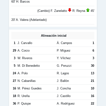
60' H. Barcos
(Cambio) F. Zanelatto
R. Reyna
45'
20' A. Valera (Adelantado)
Alineación inicial
1
J. Carvallo
Á. Campos
1
29
A. Corzo
P. Míguez
6
3
W. Riveros
Y. Vílchez
3
5
M. Di Benedetto
G. Peruzzi
30
24
A. Polo
R. Lagos
13
27
N. Cabanillas
J. Ballón
21
16
M. Pérez Guedes
J. Concha
10
18
R. Ureña
J. Castillo
16
36
P. Quispe
A. Rodríguez
22