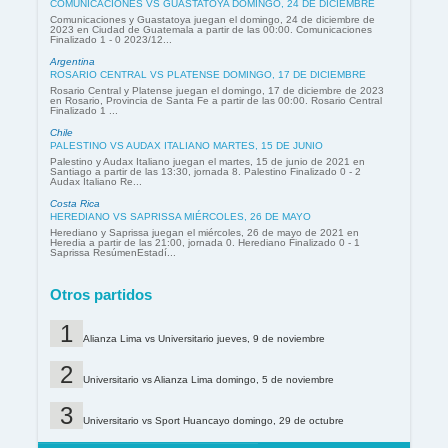
COMUNICACIONES VS GUASTATOYA DOMINGO, 24 DE DICIEMBRE
Comunicaciones y Guastatoya juegan el domingo, 24 de diciembre de
2023 en Ciudad de Guatemala a partir de las 00:00. Comunicaciones
Finalizado 1 - 0 2023/12...
Argentina
ROSARIO CENTRAL VS PLATENSE DOMINGO, 17 DE DICIEMBRE
Rosario Central y Platense juegan el domingo, 17 de diciembre de 2023
en Rosario, Provincia de Santa Fe a partir de las 00:00. Rosario Central
Finalizado 1 ...
Chile
PALESTINO VS AUDAX ITALIANO MARTES, 15 DE JUNIO
Palestino y Audax Italiano juegan el martes, 15 de junio de 2021 en
Santiago a partir de las 13:30, jornada 8. Palestino Finalizado 0 - 2
Audax Italiano Re...
Costa Rica
HEREDIANO VS SAPRISSA MIÉRCOLES, 26 DE MAYO
Herediano y Saprissa juegan el miércoles, 26 de mayo de 2021 en
Heredia a partir de las 21:00, jornada 0. Herediano Finalizado 0 - 1
Saprissa ResúmenEstadí...
Otros partidos
Alianza Lima vs Universitario jueves, 9 de noviembre
Universitario vs Alianza Lima domingo, 5 de noviembre
Universitario vs Sport Huancayo domingo, 29 de octubre