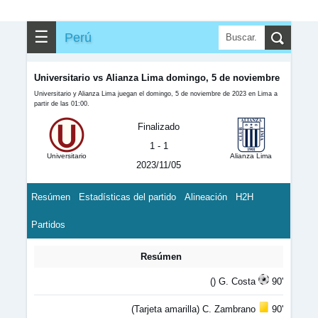
☰
Perú
Universitario vs Alianza Lima domingo, 5 de noviembre
Universitario y Alianza Lima juegan el domingo, 5 de noviembre de 2023 en Lima a
partir de las 01:00.
Finalizado
1 - 1
Universitario
Alianza Lima
2023/11/05
Resúmen
Estadísticas del partido
Alineación
H2H
Partidos
Resúmen
() G. Costa
90'
(Tarjeta amarilla) C. Zambrano
90'