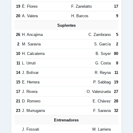
19
É. Flores
F. Zanelatto
17
20
A. Valera
H. Barcos
9
Suplentes
26
H. Ancajima
C. Zambrano
5
2
M. Saravia
S. García
2
10
H. Calcaterra
B. Soyer
80
11
L. Urruti
G. Costa
8
14
J. Bolívar
R. Reyna
11
15
E. Herrera
P. Sabbag
19
17
J. Rivera
O. Valenzuela
27
21
D. Romero
E. Chávez
28
23
J. Murrugarra
F. Saravia
32
Entrenadores
J. Fossati
M. Larriera