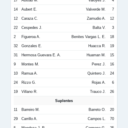
17
Abisab M.
Valoyes J.
4
14
Aubert E.
Valverde M.
7
12
Caraza C.
Zamudio A.
12
22
Cespedes J.
Balta V.
3
2
Figueroa A.
Benites Vargas L. E.
18
32
Gonzales E.
Huacca R.
19
31
Hermosa Guevara E. A.
Huaman M.
15
9
Montes M.
Perez J.
16
10
Ramua A.
Quintero J.
24
24
Rizzo G.
Rojas A.
6
19
Villano R.
Trauco J.
26
Suplentes
11
Barreiro M.
Barreto O.
20
29
Carrillo A.
Campos L.
70
5
Mendoza J. P.
Carmona G.
25