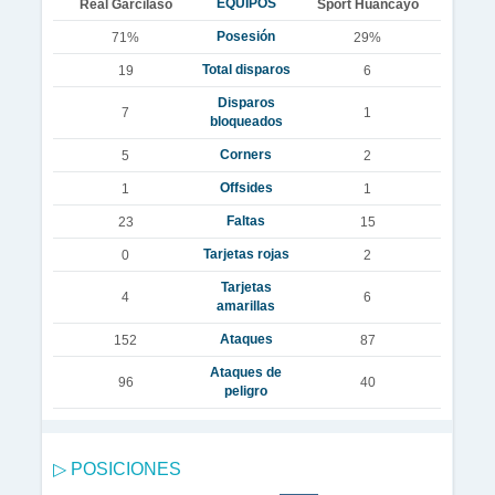
EQUIPOS
Real Garcilaso
Sport Huancayo
Posesión
71%
29%
Total disparos
19
6
Disparos
7
1
bloqueados
Corners
5
2
Offsides
1
1
Faltas
23
15
Tarjetas rojas
0
2
Tarjetas
4
6
amarillas
Ataques
152
87
Ataques de
96
40
peligro
▷ POSICIONES