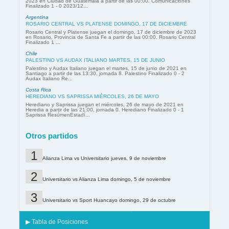
2023 en Ciudad de Guatemala a partir de las 00:00. Comunicaciones
Finalizado 1 - 0 2023/12...
Argentina
ROSARIO CENTRAL VS PLATENSE DOMINGO, 17 DE DICIEMBRE
Rosario Central y Platense juegan el domingo, 17 de diciembre de 2023
en Rosario, Provincia de Santa Fe a partir de las 00:00. Rosario Central
Finalizado 1 ...
Chile
PALESTINO VS AUDAX ITALIANO MARTES, 15 DE JUNIO
Palestino y Audax Italiano juegan el martes, 15 de junio de 2021 en
Santiago a partir de las 13:30, jornada 8. Palestino Finalizado 0 - 2
Audax Italiano Re...
Costa Rica
HEREDIANO VS SAPRISSA MIÉRCOLES, 26 DE MAYO
Herediano y Saprissa juegan el miércoles, 26 de mayo de 2021 en
Heredia a partir de las 21:00, jornada 0. Herediano Finalizado 0 - 1
Saprissa ResúmenEstadí...
Otros partidos
Alianza Lima vs Universitario jueves, 9 de noviembre
Universitario vs Alianza Lima domingo, 5 de noviembre
Universitario vs Sport Huancayo domingo, 29 de octubre
▶ Tabla de Posiciones