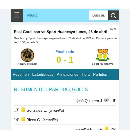
☰
Perú
Real
Real Garcilaso vs Sport Huancayo lunes, 26 de abril
Garcilaso y Sport Huancayo juegan el lunes, 26 de abril de 2021 en Cuzco a partir de
las 15:30, jornada 5.
Finalizado
0 - 1
Real Garcilaso
Sport Huancayo
Resúmen
Estadísticas
Alineaciones
Hora
Partidos
RESÚMEN DEL PARTIDO, GOLES
9’
(
gol
) Quintero J.
13’
Gonzales E. (
amarilla
)
14’
Rizzo G. (
amarilla
)
26’
(
amarilla
) Balta V.