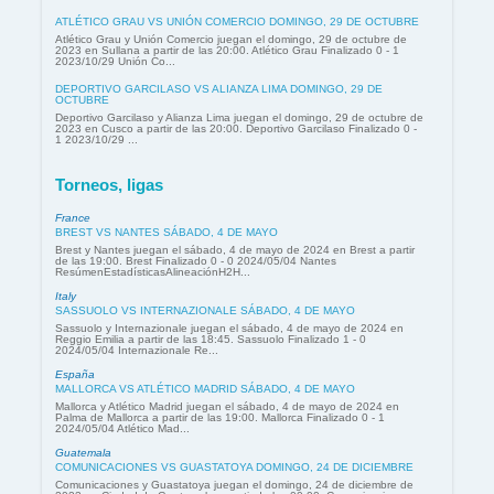
ATLÉTICO GRAU VS UNIÓN COMERCIO DOMINGO, 29 DE OCTUBRE
Atlético Grau y Unión Comercio juegan el domingo, 29 de octubre de
2023 en Sullana a partir de las 20:00. Atlético Grau Finalizado 0 - 1
2023/10/29 Unión Co...
DEPORTIVO GARCILASO VS ALIANZA LIMA DOMINGO, 29 DE
OCTUBRE
Deportivo Garcilaso y Alianza Lima juegan el domingo, 29 de octubre de
2023 en Cusco a partir de las 20:00. Deportivo Garcilaso Finalizado 0 -
1 2023/10/29 ...
Torneos, ligas
France
BREST VS NANTES SÁBADO, 4 DE MAYO
Brest y Nantes juegan el sábado, 4 de mayo de 2024 en Brest a partir
de las 19:00. Brest Finalizado 0 - 0 2024/05/04 Nantes
ResúmenEstadísticasAlineaciónH2H...
Italy
SASSUOLO VS INTERNAZIONALE SÁBADO, 4 DE MAYO
Sassuolo y Internazionale juegan el sábado, 4 de mayo de 2024 en
Reggio Emilia a partir de las 18:45. Sassuolo Finalizado 1 - 0
2024/05/04 Internazionale Re...
España
MALLORCA VS ATLÉTICO MADRID SÁBADO, 4 DE MAYO
Mallorca y Atlético Madrid juegan el sábado, 4 de mayo de 2024 en
Palma de Mallorca a partir de las 19:00. Mallorca Finalizado 0 - 1
2024/05/04 Atlético Mad...
Guatemala
COMUNICACIONES VS GUASTATOYA DOMINGO, 24 DE DICIEMBRE
Comunicaciones y Guastatoya juegan el domingo, 24 de diciembre de