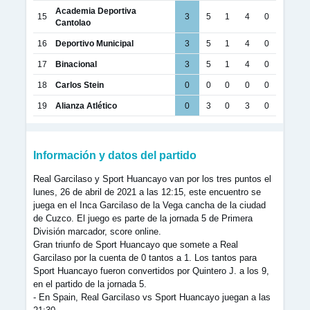
Academia Deportiva
15
3
5
1
4
0
Cantolao
16
Deportivo Municipal
3
5
1
4
0
17
Binacional
3
5
1
4
0
18
Carlos Stein
0
0
0
0
0
19
Alianza Atlético
0
3
0
3
0
Información y datos del partido
Real Garcilaso y Sport Huancayo van por los tres puntos el
lunes, 26 de abril de 2021 a las 12:15, este encuentro se
juega en el Inca Garcilaso de la Vega cancha de la ciudad
de Cuzco. El juego es parte de la jornada 5 de Primera
División marcador, score online.
Gran triunfo de Sport Huancayo que somete a Real
Garcilaso por la cuenta de 0 tantos a 1. Los tantos para
Sport Huancayo fueron convertidos por Quintero J. a los 9,
en el partido de la jornada 5.
- En Spain, Real Garcilaso vs Sport Huancayo juegan a las