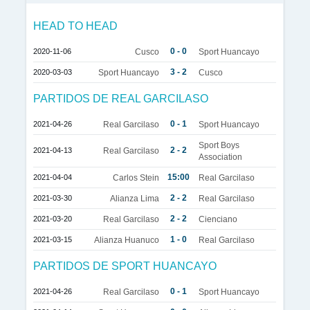
HEAD TO HEAD
0 - 0
2020-11-06
Cusco
Sport Huancayo
3 - 2
2020-03-03
Sport Huancayo
Cusco
PARTIDOS DE REAL GARCILASO
0 - 1
2021-04-26
Real Garcilaso
Sport Huancayo
Sport Boys
2 - 2
2021-04-13
Real Garcilaso
Association
15:00
2021-04-04
Carlos Stein
Real Garcilaso
2 - 2
2021-03-30
Alianza Lima
Real Garcilaso
2 - 2
2021-03-20
Real Garcilaso
Cienciano
1 - 0
2021-03-15
Alianza Huanuco
Real Garcilaso
PARTIDOS DE SPORT HUANCAYO
0 - 1
2021-04-26
Real Garcilaso
Sport Huancayo