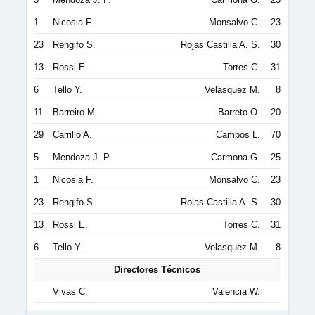
1
Nicosia F.
Monsalvo C.
23
23
Rengifo S.
Rojas Castilla A. S.
30
13
Rossi E.
Torres C.
31
6
Tello Y.
Velasquez M.
8
11
Barreiro M.
Barreto O.
20
29
Carrillo A.
Campos L.
70
5
Mendoza J. P.
Carmona G.
25
1
Nicosia F.
Monsalvo C.
23
23
Rengifo S.
Rojas Castilla A. S.
30
13
Rossi E.
Torres C.
31
6
Tello Y.
Velasquez M.
8
Directores Técnicos
Vivas C.
Valencia W.