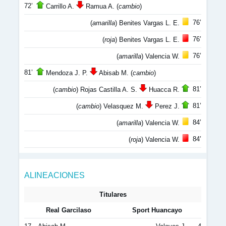
72’
Carrillo A.
Ramua A. (
cambio
)
76’
(
amarilla
) Benites Vargas L. E.
76’
(
roja
) Benites Vargas L. E.
76’
(
amarilla
) Valencia W.
81’
Mendoza J. P.
Abisab M. (
cambio
)
81’
(
cambio
) Rojas Castilla A. S.
Huacca R.
81’
(
cambio
) Velasquez M.
Perez J.
84’
(
amarilla
) Valencia W.
84’
(
roja
) Valencia W.
ALINEACIONES
Titulares
Real Garcilaso
Sport Huancayo