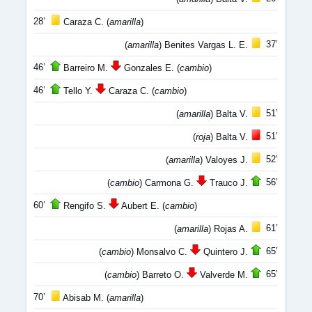
28’
Caraza C. (
amarilla
)
37’
(
amarilla
) Benites Vargas L. E.
46’
Barreiro M.
Gonzales E. (
cambio
)
46’
Tello Y.
Caraza C. (
cambio
)
51’
(
amarilla
) Balta V.
51’
(
roja
) Balta V.
52’
(
amarilla
) Valoyes J.
56’
(
cambio
) Carmona G.
Trauco J.
60’
Rengifo S.
Aubert E. (
cambio
)
61’
(
amarilla
) Rojas A.
65’
(
cambio
) Monsalvo C.
Quintero J.
65’
(
cambio
) Barreto O.
Valverde M.
70’
Abisab M. (
amarilla
)