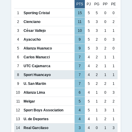
PTS
PJ
PG
PP
PE
1
Sporting Cristal
15
5
5
0
0
2
Cienciano
11
5
3
0
2
3
César Vallejo
10
5
3
1
1
4
Ayacucho
9
5
2
0
3
5
Alianza Huanuco
9
5
3
2
0
6
Carlos Manucci
7
4
2
1
1
7
UTC Cajamarca
7
4
2
1
1
8
Sport Huancayo
7
4
2
1
1
9
U. San Martin
7
5
2
2
1
10
Alianza Lima
6
4
1
0
3
11
Melgar
5
5
1
2
2
12
Sport Boys Association
4
5
1
3
1
13
U. de Deportes
4
4
1
2
1
14
Real Garcilaso
3
4
0
1
3