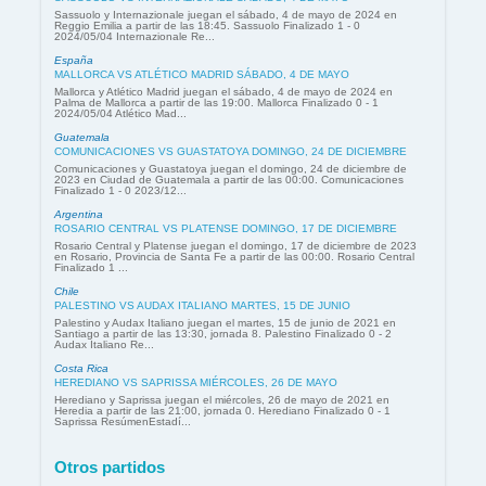
Sassuolo y Internazionale juegan el sábado, 4 de mayo de 2024 en
Reggio Emilia a partir de las 18:45. Sassuolo Finalizado 1 - 0
2024/05/04 Internazionale Re...
España
MALLORCA VS ATLÉTICO MADRID SÁBADO, 4 DE MAYO
Mallorca y Atlético Madrid juegan el sábado, 4 de mayo de 2024 en
Palma de Mallorca a partir de las 19:00. Mallorca Finalizado 0 - 1
2024/05/04 Atlético Mad...
Guatemala
COMUNICACIONES VS GUASTATOYA DOMINGO, 24 DE DICIEMBRE
Comunicaciones y Guastatoya juegan el domingo, 24 de diciembre de
2023 en Ciudad de Guatemala a partir de las 00:00. Comunicaciones
Finalizado 1 - 0 2023/12...
Argentina
ROSARIO CENTRAL VS PLATENSE DOMINGO, 17 DE DICIEMBRE
Rosario Central y Platense juegan el domingo, 17 de diciembre de 2023
en Rosario, Provincia de Santa Fe a partir de las 00:00. Rosario Central
Finalizado 1 ...
Chile
PALESTINO VS AUDAX ITALIANO MARTES, 15 DE JUNIO
Palestino y Audax Italiano juegan el martes, 15 de junio de 2021 en
Santiago a partir de las 13:30, jornada 8. Palestino Finalizado 0 - 2
Audax Italiano Re...
Costa Rica
HEREDIANO VS SAPRISSA MIÉRCOLES, 26 DE MAYO
Herediano y Saprissa juegan el miércoles, 26 de mayo de 2021 en
Heredia a partir de las 21:00, jornada 0. Herediano Finalizado 0 - 1
Saprissa ResúmenEstadí...
Otros partidos