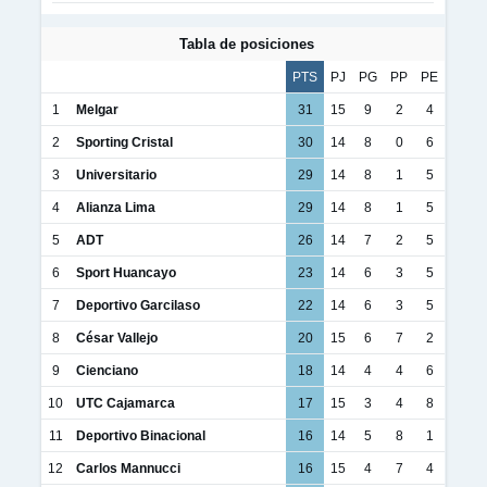
Tabla de posiciones
PTS
PJ
PG
PP
PE
1
Melgar
31
15
9
2
4
2
Sporting Cristal
30
14
8
0
6
3
Universitario
29
14
8
1
5
4
Alianza Lima
29
14
8
1
5
5
ADT
26
14
7
2
5
6
Sport Huancayo
23
14
6
3
5
7
Deportivo Garcilaso
22
14
6
3
5
8
César Vallejo
20
15
6
7
2
9
Cienciano
18
14
4
4
6
10
UTC Cajamarca
17
15
3
4
8
11
Deportivo Binacional
16
14
5
8
1
12
Carlos Mannucci
16
15
4
7
4