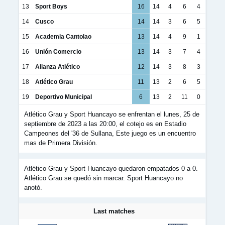
13
Sport Boys
16
14
4
6
4
14
Cusco
14
14
3
6
5
15
Academia Cantolao
13
14
4
9
1
16
Unión Comercio
13
14
3
7
4
17
Alianza Atlético
12
14
3
8
3
18
Atlético Grau
11
13
2
6
5
19
Deportivo Municipal
6
13
2
11
0
Atlético Grau y Sport Huancayo se enfrentan el lunes, 25 de
septiembre de 2023 a las 20:00, el cotejo es en Estadio
Campeones del '36 de Sullana, Este juego es un encuentro
mas de Primera División.
Atlético Grau y Sport Huancayo quedaron empatados 0 a 0.
Atlético Grau se quedó sin marcar. Sport Huancayo no
anotó.
Last matches