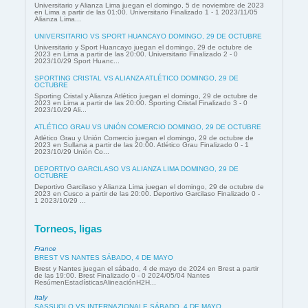
Universitario y Alianza Lima juegan el domingo, 5 de noviembre de 2023
en Lima a partir de las 01:00. Universitario Finalizado 1 - 1 2023/11/05
Alianza Lima...
UNIVERSITARIO VS SPORT HUANCAYO DOMINGO, 29 DE OCTUBRE
Universitario y Sport Huancayo juegan el domingo, 29 de octubre de
2023 en Lima a partir de las 20:00. Universitario Finalizado 2 - 0
2023/10/29 Sport Huanc...
SPORTING CRISTAL VS ALIANZA ATLÉTICO DOMINGO, 29 DE
OCTUBRE
Sporting Cristal y Alianza Atlético juegan el domingo, 29 de octubre de
2023 en Lima a partir de las 20:00. Sporting Cristal Finalizado 3 - 0
2023/10/29 Ali...
ATLÉTICO GRAU VS UNIÓN COMERCIO DOMINGO, 29 DE OCTUBRE
Atlético Grau y Unión Comercio juegan el domingo, 29 de octubre de
2023 en Sullana a partir de las 20:00. Atlético Grau Finalizado 0 - 1
2023/10/29 Unión Co...
DEPORTIVO GARCILASO VS ALIANZA LIMA DOMINGO, 29 DE
OCTUBRE
Deportivo Garcilaso y Alianza Lima juegan el domingo, 29 de octubre de
2023 en Cusco a partir de las 20:00. Deportivo Garcilaso Finalizado 0 -
1 2023/10/29 ...
Torneos, ligas
France
BREST VS NANTES SÁBADO, 4 DE MAYO
Brest y Nantes juegan el sábado, 4 de mayo de 2024 en Brest a partir
de las 19:00. Brest Finalizado 0 - 0 2024/05/04 Nantes
ResúmenEstadísticasAlineaciónH2H...
Italy
SASSUOLO VS INTERNAZIONALE SÁBADO, 4 DE MAYO