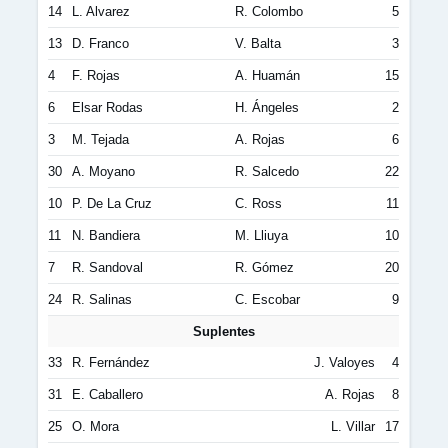
14
L. Alvarez
R. Colombo
5
13
D. Franco
V. Balta
3
4
F. Rojas
A. Huamán
15
6
Elsar Rodas
H. Ángeles
2
3
M. Tejada
A. Rojas
6
30
A. Moyano
R. Salcedo
22
10
P. De La Cruz
C. Ross
11
11
N. Bandiera
M. Lliuya
10
7
R. Sandoval
R. Gómez
20
24
R. Salinas
C. Escobar
9
Suplentes
33
R. Fernández
J. Valoyes
4
31
E. Caballero
A. Rojas
8
25
O. Mora
L. Villar
17