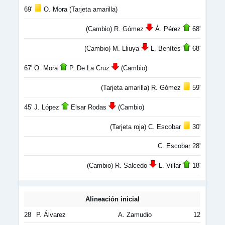
69'
O. Mora (Tarjeta amarilla)
(Cambio) R. Gómez
Á. Pérez
68'
(Cambio) M. Lliuya
L. Benítes
68'
67' O. Mora
P. De La Cruz
(Cambio)
(Tarjeta amarilla) R. Gómez
59'
45' J. López
Elsar Rodas
(Cambio)
(Tarjeta roja) C. Escobar
30'
C. Escobar 28'
(Cambio) R. Salcedo
L. Villar
18'
Alineación inicial
28
P. Álvarez
A. Zamudio
12