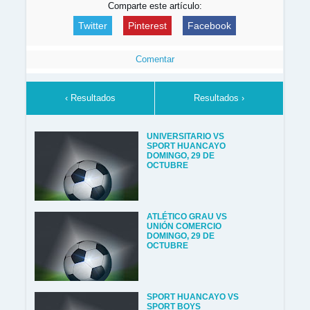
Comparte este artículo:
Twitter
Pinterest
Facebook
Comentar
‹ Resultados
Resultados ›
UNIVERSITARIO VS
SPORT HUANCAYO
DOMINGO, 29 DE
OCTUBRE
ATLÉTICO GRAU VS
UNIÓN COMERCIO
DOMINGO, 29 DE
OCTUBRE
SPORT HUANCAYO VS
SPORT BOYS