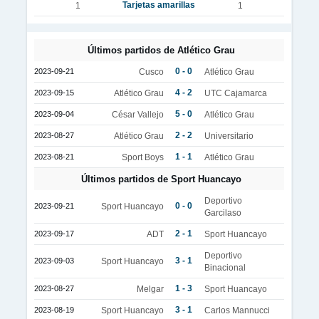
Tarjetas amarillas
1
1
Últimos partidos de Atlético Grau
0 - 0
2023-09-21
Cusco
Atlético Grau
4 - 2
2023-09-15
Atlético Grau
UTC Cajamarca
5 - 0
2023-09-04
César Vallejo
Atlético Grau
2 - 2
2023-08-27
Atlético Grau
Universitario
1 - 1
2023-08-21
Sport Boys
Atlético Grau
Últimos partidos de Sport Huancayo
Deportivo
0 - 0
2023-09-21
Sport Huancayo
Garcilaso
2 - 1
2023-09-17
ADT
Sport Huancayo
Deportivo
3 - 1
2023-09-03
Sport Huancayo
Binacional
1 - 3
2023-08-27
Melgar
Sport Huancayo
3 - 1
2023-08-19
Sport Huancayo
Carlos Mannucci