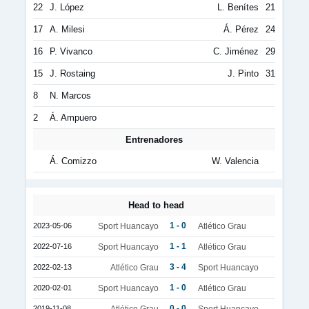
22
J. López
L. Benítes
21
17
A. Milesi
Á. Pérez
24
16
P. Vivanco
C. Jiménez
29
15
J. Rostaing
J. Pinto
31
8
N. Marcos
2
Á. Ampuero
Entrenadores
Á. Comizzo
W. Valencia
Head to head
1 - 0
2023-05-06
Sport Huancayo
Atlético Grau
1 - 1
2022-07-16
Sport Huancayo
Atlético Grau
3 - 4
2022-02-13
Atlético Grau
Sport Huancayo
1 - 0
2020-02-01
Sport Huancayo
Atlético Grau
0 - 0
2019-11-08
Atlético Grau
Sport Huancayo