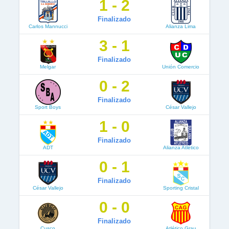
1 - 2
Finalizado
Carlos Mannucci
Alianza Lima
3 - 1
Finalizado
Melgar
Unión Comercio
0 - 2
Finalizado
Sport Boys
César Vallejo
1 - 0
Finalizado
ADT
Alianza Atlético
0 - 1
Finalizado
César Vallejo
Sporting Cristal
0 - 0
Finalizado
Cusco
Atlético Grau