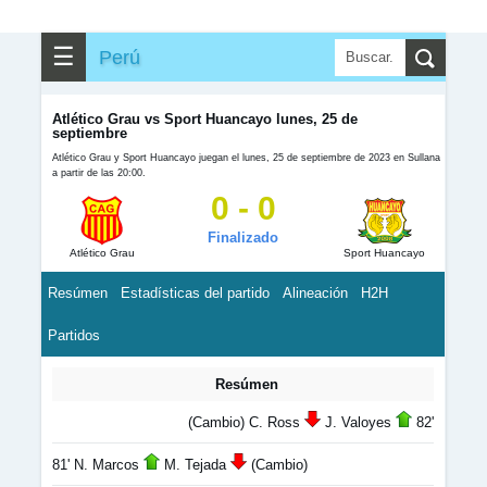
☰
Perú
Atlético Grau vs Sport Huancayo lunes, 25 de
septiembre
Atlético Grau y Sport Huancayo juegan el lunes, 25 de septiembre de 2023 en Sullana
a partir de las 20:00.
0 - 0
Finalizado
Atlético Grau
Sport Huancayo
Resúmen
Estadísticas del partido
Alineación
H2H
Partidos
Resúmen
(Cambio) C. Ross
J. Valoyes
82'
81' N. Marcos
M. Tejada
(Cambio)