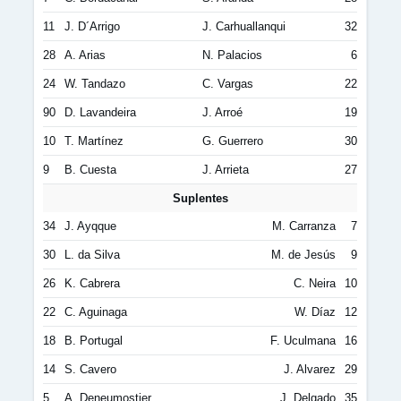
11
J. D´Arrigo
J. Carhuallanqui
32
28
A. Arias
N. Palacios
6
24
W. Tandazo
C. Vargas
22
90
D. Lavandeira
J. Arroé
19
10
T. Martínez
G. Guerrero
30
9
B. Cuesta
J. Arrieta
27
Suplentes
34
J. Ayqque
M. Carranza
7
30
L. da Silva
M. de Jesús
9
26
K. Cabrera
C. Neira
10
22
C. Aguinaga
W. Díaz
12
18
B. Portugal
F. Uculmana
16
14
S. Cavero
J. Alvarez
29
5
A. Deneumostier
J. Delgado
35