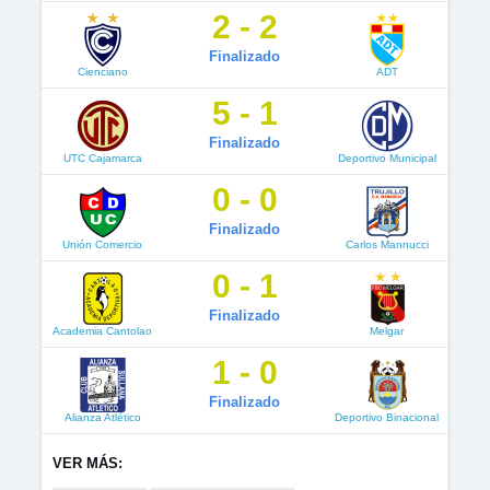
2 - 2
Finalizado
Cienciano
ADT
5 - 1
Finalizado
UTC Cajamarca
Deportivo Municipal
0 - 0
Finalizado
Unión Comercio
Carlos Mannucci
0 - 1
Finalizado
Academia Cantolao
Melgar
1 - 0
Finalizado
Alianza Atlético
Deportivo Binacional
VER MÁS: