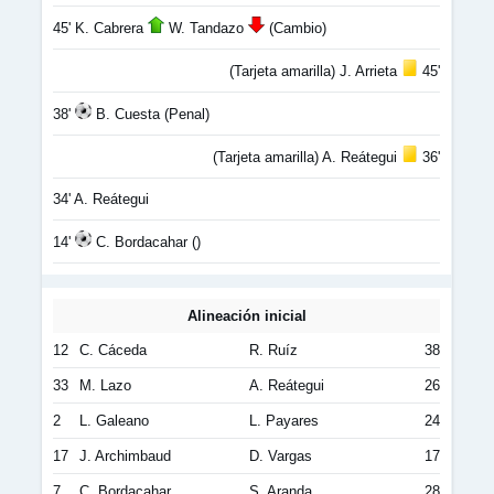
45' K. Cabrera
W. Tandazo
(Cambio)
(Tarjeta amarilla) J. Arrieta
45'
38'
B. Cuesta (Penal)
(Tarjeta amarilla) A. Reátegui
36'
34' A. Reátegui
14'
C. Bordacahar ()
Alineación inicial
12
C. Cáceda
R. Ruíz
38
33
M. Lazo
A. Reátegui
26
2
L. Galeano
L. Payares
24
17
J. Archimbaud
D. Vargas
17
7
C. Bordacahar
S. Aranda
28