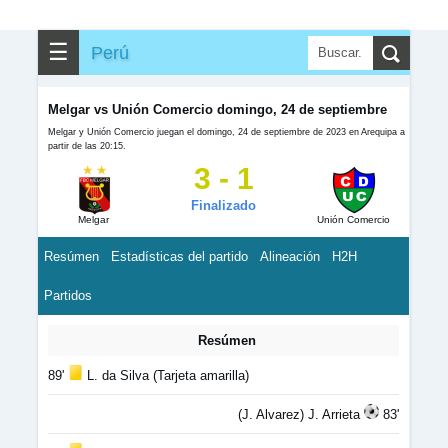
☰
Perú
Melgar vs Unión Comercio domingo, 24 de septiembre
Melgar y Unión Comercio juegan el domingo, 24 de septiembre de 2023 en Arequipa a
partir de las 20:15.
3 - 1
Finalizado
Melgar
Unión Comercio
Resúmen
Estadísticas del partido
Alineación
H2H
Partidos
Resúmen
89'
L. da Silva (Tarjeta amarilla)
(J. Alvarez) J. Arrieta
83'