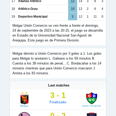
17
Alianza Atlético
12
14
3
8
3
18
Atlético Grau
10
12
2
6
4
19
Deportivo Municipal
3
12
1
11
0
Melgar Unión Comercio se ven frente a frente el domingo,
24 de septiembre de 2023 a las 20:15, el juego se desarrolla
en Estadio de la Universidad Nacional San Agustí de
Arequipa, Este juego es de Primera División.
Melgar derrotó a Unión Comercio por 3 goles a 1. Los goles
para Melgar lo anotaron L. Galeano a los 59 minutos B.
Cuesta a los 38 minutos de penal, , C. Bordacahar a los 14
minutos mientras que para Unión Comercio marcaron J.
Arrieta a los 83 minutos.
Last matches
3 - 1
Finalizado
Melgar
Unión Comercio
0 - 2