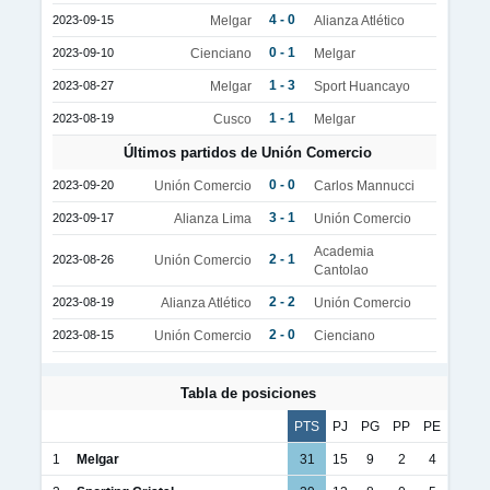
4 - 0
2023-09-15
Melgar
Alianza Atlético
0 - 1
2023-09-10
Cienciano
Melgar
1 - 3
2023-08-27
Melgar
Sport Huancayo
1 - 1
2023-08-19
Cusco
Melgar
Últimos partidos de Unión Comercio
0 - 0
2023-09-20
Unión Comercio
Carlos Mannucci
3 - 1
2023-09-17
Alianza Lima
Unión Comercio
Academia
2 - 1
2023-08-26
Unión Comercio
Cantolao
2 - 2
2023-08-19
Alianza Atlético
Unión Comercio
2 - 0
2023-08-15
Unión Comercio
Cienciano
Tabla de posiciones
PTS
PJ
PG
PP
PE
1
Melgar
31
15
9
2
4