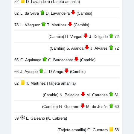
82'
D. Lavandeira (Tarjeta amarilla)
82' L. da Silva
D. Lavandeira
(Cambio)
78' L. Vásquez
T. Martínez
(Cambio)
(Cambio) D. Vargas
J. Delgado
72'
(Cambio) S. Aranda
J. Alvarez
72'
66' C. Aguinaga
C. Bordacahar
(Cambio)
66' J. Ayqque
J. D´Arrigo
(Cambio)
62'
T. Martínez (Tarjeta amarilla)
(Cambio) N. Palacios
M. Carranza
61'
(Cambio) G. Guerrero
M. de Jesús
60'
59'
L. Galeano (K. Cabrera)
(Tarjeta amarilla) G. Guerrero
58'