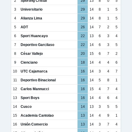
2
Sporting Cristal
29
13
8
0
5
3
Universitario
29
14
8
1
5
4
Alianza Lima
29
14
8
1
5
5
ADT
26
14
7
2
5
6
Sport Huancayo
22
13
6
3
4
7
Deportivo Garcilaso
22
14
6
3
5
8
César Vallejo
20
15
6
7
2
9
Cienciano
18
14
4
4
6
10
UTC Cajamarca
16
14
3
4
7
11
Deportivo Binacional
16
14
5
8
1
12
Carlos Mannucci
16
15
4
7
4
13
Sport Boys
16
14
4
6
4
14
Cusco
14
13
3
5
5
15
Academia Cantolao
13
14
4
9
1
16
Unión Comercio
13
14
3
7
4