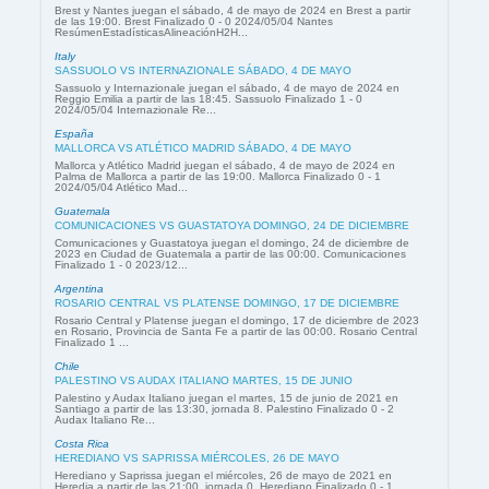
Brest y Nantes juegan el sábado, 4 de mayo de 2024 en Brest a partir
de las 19:00. Brest Finalizado 0 - 0 2024/05/04 Nantes
ResúmenEstadísticasAlineaciónH2H...
Italy
SASSUOLO VS INTERNAZIONALE SÁBADO, 4 DE MAYO
Sassuolo y Internazionale juegan el sábado, 4 de mayo de 2024 en
Reggio Emilia a partir de las 18:45. Sassuolo Finalizado 1 - 0
2024/05/04 Internazionale Re...
España
MALLORCA VS ATLÉTICO MADRID SÁBADO, 4 DE MAYO
Mallorca y Atlético Madrid juegan el sábado, 4 de mayo de 2024 en
Palma de Mallorca a partir de las 19:00. Mallorca Finalizado 0 - 1
2024/05/04 Atlético Mad...
Guatemala
COMUNICACIONES VS GUASTATOYA DOMINGO, 24 DE DICIEMBRE
Comunicaciones y Guastatoya juegan el domingo, 24 de diciembre de
2023 en Ciudad de Guatemala a partir de las 00:00. Comunicaciones
Finalizado 1 - 0 2023/12...
Argentina
ROSARIO CENTRAL VS PLATENSE DOMINGO, 17 DE DICIEMBRE
Rosario Central y Platense juegan el domingo, 17 de diciembre de 2023
en Rosario, Provincia de Santa Fe a partir de las 00:00. Rosario Central
Finalizado 1 ...
Chile
PALESTINO VS AUDAX ITALIANO MARTES, 15 DE JUNIO
Palestino y Audax Italiano juegan el martes, 15 de junio de 2021 en
Santiago a partir de las 13:30, jornada 8. Palestino Finalizado 0 - 2
Audax Italiano Re...
Costa Rica
HEREDIANO VS SAPRISSA MIÉRCOLES, 26 DE MAYO
Herediano y Saprissa juegan el miércoles, 26 de mayo de 2021 en
Heredia a partir de las 21:00, jornada 0. Herediano Finalizado 0 - 1