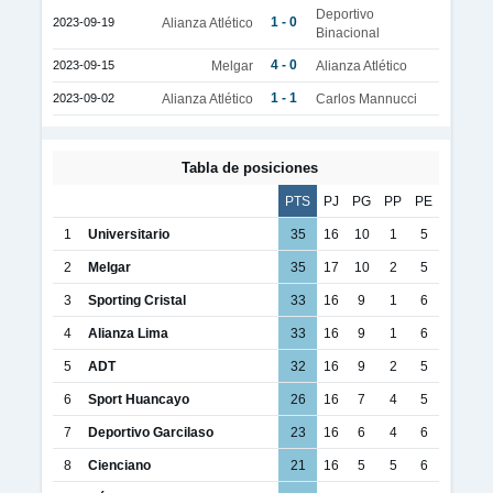
Deportivo
1 - 0
2023-09-19
Alianza Atlético
Binacional
4 - 0
2023-09-15
Melgar
Alianza Atlético
1 - 1
2023-09-02
Alianza Atlético
Carlos Mannucci
Tabla de posiciones
PTS
PJ
PG
PP
PE
1
Universitario
35
16
10
1
5
2
Melgar
35
17
10
2
5
3
Sporting Cristal
33
16
9
1
6
4
Alianza Lima
33
16
9
1
6
5
ADT
32
16
9
2
5
6
Sport Huancayo
26
16
7
4
5
7
Deportivo Garcilaso
23
16
6
4
6
8
Cienciano
21
16
5
5
6