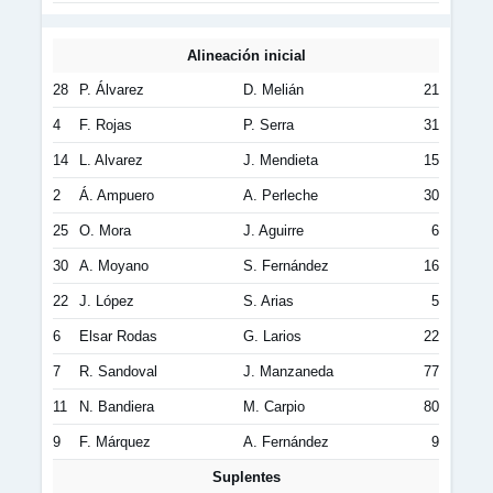
Alineación inicial
28
P. Álvarez
D. Melián
21
4
F. Rojas
P. Serra
31
14
L. Alvarez
J. Mendieta
15
2
Á. Ampuero
A. Perleche
30
25
O. Mora
J. Aguirre
6
30
A. Moyano
S. Fernández
16
22
J. López
S. Arias
5
6
Elsar Rodas
G. Larios
22
7
R. Sandoval
J. Manzaneda
77
11
N. Bandiera
M. Carpio
80
9
F. Márquez
A. Fernández
9
Suplentes