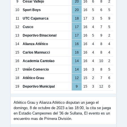
9
César Vallejo
20
16
6
8
2
10
Sport Boys
20
16
5
6
5
11
UTC Cajamarca
18
17
3
5
9
12
Cusco
17
16
4
7
5
13
Deportivo Binacional
17
16
5
9
2
14
Alianza Atlético
16
16
4
8
4
15
Carlos Mannucci
16
16
4
8
4
16
Academia Cantolao
14
16
4
10
2
17
Unión Comercio
14
16
3
8
5
18
Atlético Grau
12
15
2
7
6
19
Deportivo Municipal
9
15
3
12
0
Atlético Grau y Alianza Atlético disputan un juego el
domingo, 8 de octubre de 2023 a las 18:00, la cita se juega
en Estadio Campeones del '36 de Sullana, El evento es un
encuentro mas de Primera División.