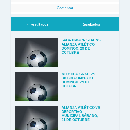
Comentar
‹ Resultados
Resultados ›
SPORTING CRISTAL VS
ALIANZA ATLÉTICO
DOMINGO, 29 DE
OCTUBRE
ATLÉTICO GRAU VS
UNIÓN COMERCIO
DOMINGO, 29 DE
OCTUBRE
ALIANZA ATLÉTICO VS
DEPORTIVO
MUNICIPAL SÁBADO,
21 DE OCTUBRE