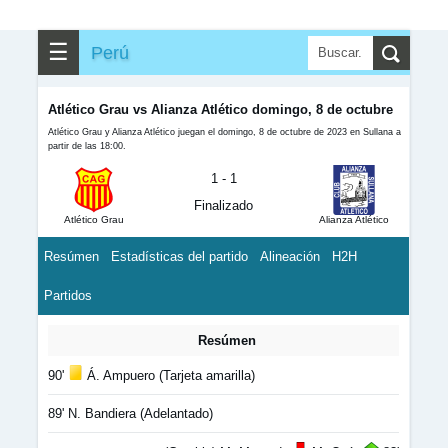
☰
Perú
Atlético Grau vs Alianza Atlético domingo, 8 de octubre
Atlético Grau y Alianza Atlético juegan el domingo, 8 de octubre de 2023 en Sullana a
partir de las 18:00.
1 - 1
Finalizado
Atlético Grau
Alianza Atlético
Resúmen
Estadísticas del partido
Alineación
H2H
Partidos
Resúmen
90'
Á. Ampuero (Tarjeta amarilla)
89' N. Bandiera (Adelantado)