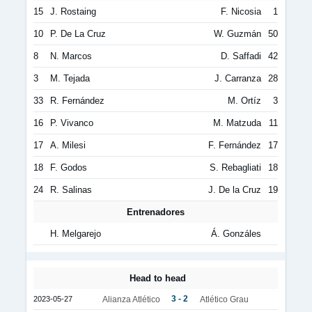
15
J. Rostaing
F. Nicosia
1
10
P. De La Cruz
W. Guzmán
50
8
N. Marcos
D. Saffadi
42
3
M. Tejada
J. Carranza
28
33
R. Fernández
M. Ortíz
3
16
P. Vivanco
M. Matzuda
11
17
A. Milesi
F. Fernández
17
18
F. Godos
S. Rebagliati
18
24
R. Salinas
J. De la Cruz
19
Entrenadores
H. Melgarejo
Á. Gonzáles
Head to head
3 - 2
2023-05-27
Alianza Atlético
Atlético Grau