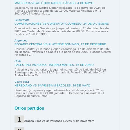
MALLORCA VS ATLÉTICO MADRID SÁBADO, 4 DE MAYO
Mallorca y Atlético Madrid juegan el sábado, 4 de mayo de 2024 en
Palma de Mallorca a partir de las 19:00. Mallorca Finalizado 0 - 1
2024/05/04 Atlético Mad...
Guatemala
COMUNICACIONES VS GUASTATOYA DOMINGO, 24 DE DICIEMBRE
Comunicaciones y Guastatoya juegan el domingo, 24 de diciembre de
2023 en Ciudad de Guatemala a partir de las 00:00. Comunicaciones
Finalizado 1 - 0 2023/12...
Argentina
ROSARIO CENTRAL VS PLATENSE DOMINGO, 17 DE DICIEMBRE
Rosario Central y Platense juegan el domingo, 17 de diciembre de 2023
en Rosario, Provincia de Santa Fe a partir de las 00:00. Rosario Central
Finalizado 1 ...
Chile
PALESTINO VS AUDAX ITALIANO MARTES, 15 DE JUNIO
Palestino y Audax Italiano juegan el martes, 15 de junio de 2021 en
Santiago a partir de las 13:30, jornada 8. Palestino Finalizado 0 - 2
Audax Italiano Re...
Costa Rica
HEREDIANO VS SAPRISSA MIÉRCOLES, 26 DE MAYO
Herediano y Saprissa juegan el miércoles, 26 de mayo de 2021 en
Heredia a partir de las 21:00, jornada 0. Herediano Finalizado 0 - 1
Saprissa ResúmenEstadí...
Otros partidos
Alianza Lima vs Universitario jueves, 9 de noviembre