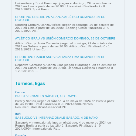
Universitario y Sport Huancayo juegan el domingo, 29 de octubre de
2023 en Lima a partir de las 20:00. Universitario Finalizado 2 - 0
2023/10/29 Sport Huanc...
SPORTING CRISTAL VS ALIANZA ATLÉTICO DOMINGO, 29 DE
OCTUBRE
Sporting Cristal y Alianza Atlético juegan el domingo, 29 de octubre de
2023 en Lima a partir de las 20:00. Sporting Cristal Finalizado 3 - 0
2023/10/29 Ali...
ATLÉTICO GRAU VS UNIÓN COMERCIO DOMINGO, 29 DE OCTUBRE
Atlético Grau y Unión Comercio juegan el domingo, 29 de octubre de
2023 en Sullana a partir de las 20:00. Atlético Grau Finalizado 0 - 1
2023/10/29 Unión Co...
DEPORTIVO GARCILASO VS ALIANZA LIMA DOMINGO, 29 DE
OCTUBRE
Deportivo Garcilaso y Alianza Lima juegan el domingo, 29 de octubre de
2023 en Cusco a partir de las 20:00. Deportivo Garcilaso Finalizado 0 -
1 2023/10/29 ...
Torneos, ligas
France
BREST VS NANTES SÁBADO, 4 DE MAYO
Brest y Nantes juegan el sábado, 4 de mayo de 2024 en Brest a partir
de las 19:00. Brest Finalizado 0 - 0 2024/05/04 Nantes
ResúmenEstadísticasAlineaciónH2H...
Italy
SASSUOLO VS INTERNAZIONALE SÁBADO, 4 DE MAYO
Sassuolo y Internazionale juegan el sábado, 4 de mayo de 2024 en
Reggio Emilia a partir de las 18:45. Sassuolo Finalizado 1 - 0
2024/05/04 Internazionale Re...
España