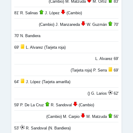
(Cambio) M. Matzuda
M. Ortíz
83'
81' R. Salinas
J. López
(Cambio)
(Cambio) J. Manzaneda
W. Guzmán
70'
70' N. Bandiera
69'
L. Alvarez (Tarjeta roja)
L. Alvarez 69'
(Tarjeta roja) P. Serra
69'
64'
J. López (Tarjeta amarilla)
() G. Larios
62'
59' P. De La Cruz
R. Sandoval
(Cambio)
(Cambio) M. Carpio
M. Matzuda
56'
53'
R. Sandoval (N. Bandiera)