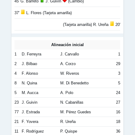
45' G. Barreto
J. Guivin
(Cambio)
37'
L. Flores (Tarjeta amarilla)
(Tarjeta amarilla) R. Ureña
20'
Alineación inicial
1
D. Ferreyra
J. Carvallo
1
2
J. Bilbao
A. Corzo
29
4
F. Alonso
W. Riveros
3
8
N. Quina
M. Di Benedetto
5
5
M. Aucca
A. Polo
24
23
J. Guivin
N. Cabanillas
27
77
J. Estrada
M. Pérez Guedes
16
21
F. Yovera
R. Ureña
18
11
F. Rodríguez
P. Quispe
36