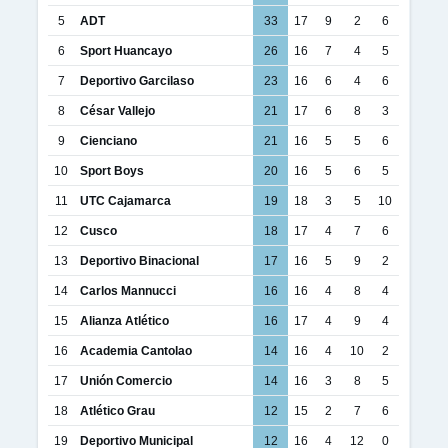
5
ADT
33
17
9
2
6
6
Sport Huancayo
26
16
7
4
5
7
Deportivo Garcilaso
23
16
6
4
6
8
César Vallejo
21
17
6
8
3
9
Cienciano
21
16
5
5
6
10
Sport Boys
20
16
5
6
5
11
UTC Cajamarca
19
18
3
5
10
12
Cusco
18
17
4
7
6
13
Deportivo Binacional
17
16
5
9
2
14
Carlos Mannucci
16
16
4
8
4
15
Alianza Atlético
16
17
4
9
4
16
Academia Cantolao
14
16
4
10
2
17
Unión Comercio
14
16
3
8
5
18
Atlético Grau
12
15
2
7
6
19
Deportivo Municipal
12
16
4
12
0