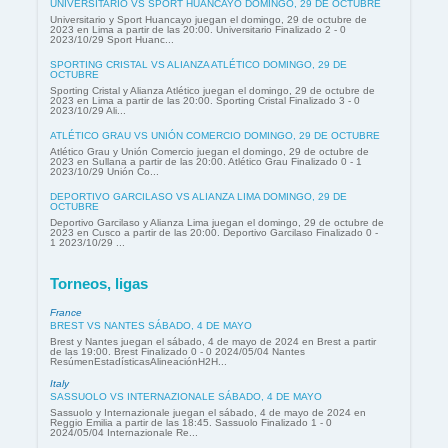
UNIVERSITARIO VS SPORT HUANCAYO DOMINGO, 29 DE OCTUBRE
Universitario y Sport Huancayo juegan el domingo, 29 de octubre de
2023 en Lima a partir de las 20:00. Universitario Finalizado 2 - 0
2023/10/29 Sport Huanc...
SPORTING CRISTAL VS ALIANZA ATLÉTICO DOMINGO, 29 DE
OCTUBRE
Sporting Cristal y Alianza Atlético juegan el domingo, 29 de octubre de
2023 en Lima a partir de las 20:00. Sporting Cristal Finalizado 3 - 0
2023/10/29 Ali...
ATLÉTICO GRAU VS UNIÓN COMERCIO DOMINGO, 29 DE OCTUBRE
Atlético Grau y Unión Comercio juegan el domingo, 29 de octubre de
2023 en Sullana a partir de las 20:00. Atlético Grau Finalizado 0 - 1
2023/10/29 Unión Co...
DEPORTIVO GARCILASO VS ALIANZA LIMA DOMINGO, 29 DE
OCTUBRE
Deportivo Garcilaso y Alianza Lima juegan el domingo, 29 de octubre de
2023 en Cusco a partir de las 20:00. Deportivo Garcilaso Finalizado 0 -
1 2023/10/29 ...
Torneos, ligas
France
BREST VS NANTES SÁBADO, 4 DE MAYO
Brest y Nantes juegan el sábado, 4 de mayo de 2024 en Brest a partir
de las 19:00. Brest Finalizado 0 - 0 2024/05/04 Nantes
ResúmenEstadísticasAlineaciónH2H...
Italy
SASSUOLO VS INTERNAZIONALE SÁBADO, 4 DE MAYO
Sassuolo y Internazionale juegan el sábado, 4 de mayo de 2024 en
Reggio Emilia a partir de las 18:45. Sassuolo Finalizado 1 - 0
2024/05/04 Internazionale Re...