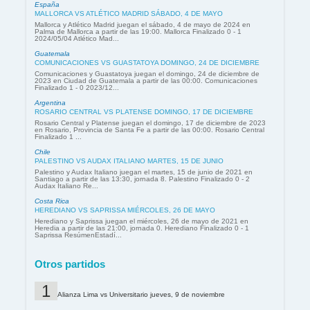
España
MALLORCA VS ATLÉTICO MADRID SÁBADO, 4 DE MAYO
Mallorca y Atlético Madrid juegan el sábado, 4 de mayo de 2024 en
Palma de Mallorca a partir de las 19:00. Mallorca Finalizado 0 - 1
2024/05/04 Atlético Mad...
Guatemala
COMUNICACIONES VS GUASTATOYA DOMINGO, 24 DE DICIEMBRE
Comunicaciones y Guastatoya juegan el domingo, 24 de diciembre de
2023 en Ciudad de Guatemala a partir de las 00:00. Comunicaciones
Finalizado 1 - 0 2023/12...
Argentina
ROSARIO CENTRAL VS PLATENSE DOMINGO, 17 DE DICIEMBRE
Rosario Central y Platense juegan el domingo, 17 de diciembre de 2023
en Rosario, Provincia de Santa Fe a partir de las 00:00. Rosario Central
Finalizado 1 ...
Chile
PALESTINO VS AUDAX ITALIANO MARTES, 15 DE JUNIO
Palestino y Audax Italiano juegan el martes, 15 de junio de 2021 en
Santiago a partir de las 13:30, jornada 8. Palestino Finalizado 0 - 2
Audax Italiano Re...
Costa Rica
HEREDIANO VS SAPRISSA MIÉRCOLES, 26 DE MAYO
Herediano y Saprissa juegan el miércoles, 26 de mayo de 2021 en
Heredia a partir de las 21:00, jornada 0. Herediano Finalizado 0 - 1
Saprissa ResúmenEstadí...
Otros partidos
Alianza Lima vs Universitario jueves, 9 de noviembre