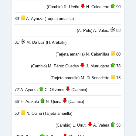
(Cambio) R. Ureña
H. Calcaterra
90'
89'
A. Ayarza (Tarjeta amarilla)
(A. Polo) A. Valera
88'
81'
M. Da Luz (H. Arakaki)
(Tarjeta amarilla) N. Cabanillas
80'
(Cambio) M. Pérez Guedes
J. Murrugarra
78'
(Tarjeta amarilla) M. Di Benedetto
73'
72' A. Ayarza
C. Olivares
(Cambio)
66' H. Arakaki
N. Quina
(Cambio)
60'
N. Quina (Tarjeta amarilla)
(Cambio) L. Urruti
A. Valera
56'