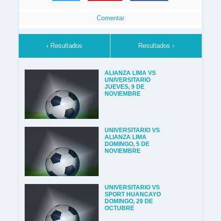
Comentar
‹ Resultados
Resultados ›
ALIANZA LIMA VS
UNIVERSITARIO
JUEVES, 9 DE
NOVIEMBRE
UNIVERSITARIO VS
ALIANZA LIMA
DOMINGO, 5 DE
NOVIEMBRE
UNIVERSITARIO VS
SPORT HUANCAYO
DOMINGO, 29 DE
OCTUBRE