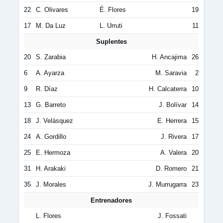
22
C. Olivares
É. Flores
19
17
M. Da Luz
L. Urruti
11
Suplentes
20
S. Zarabia
H. Ancajima
26
6
A. Ayarza
M. Saravia
2
9
R. Díaz
H. Calcaterra
10
13
G. Barreto
J. Bolívar
14
18
J. Velásquez
E. Herrera
15
24
A. Gordillo
J. Rivera
17
25
E. Hermoza
A. Valera
20
31
H. Arakaki
D. Romero
21
35
J. Morales
J. Murrugarra
23
Entrenadores
L. Flores
J. Fossati