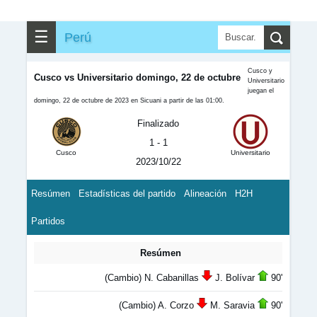
☰
Perú
Cusco y
Cusco vs Universitario domingo, 22 de octubre
Universitario
juegan el
domingo, 22 de octubre de 2023 en Sicuani a partir de las 01:00.
Finalizado
1 - 1
Cusco
Universitario
2023/10/22
Resúmen
Estadísticas del partido
Alineación
H2H
Partidos
Resúmen
(Cambio) N. Cabanillas
J. Bolívar
90'
(Cambio) A. Corzo
M. Saravia
90'