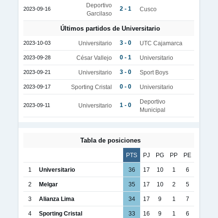
Deportivo
2 - 1
2023-09-16
Cusco
Garcilaso
Últimos partidos de Universitario
3 - 0
2023-10-03
Universitario
UTC Cajamarca
0 - 1
2023-09-28
César Vallejo
Universitario
3 - 0
2023-09-21
Universitario
Sport Boys
0 - 0
2023-09-17
Sporting Cristal
Universitario
Deportivo
1 - 0
2023-09-11
Universitario
Municipal
Tabla de posiciones
PTS
PJ
PG
PP
PE
1
Universitario
36
17
10
1
6
2
Melgar
35
17
10
2
5
3
Alianza Lima
34
17
9
1
7
4
Sporting Cristal
33
16
9
1
6