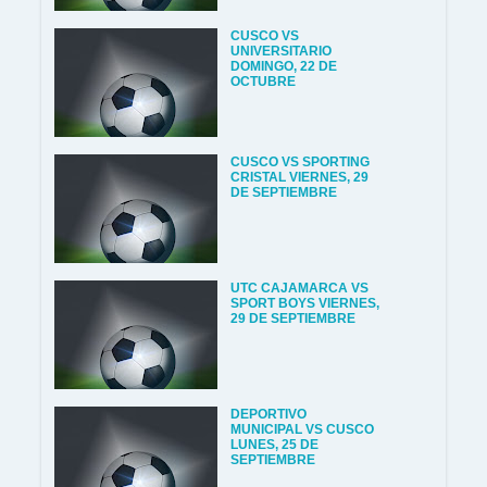
CUSCO VS
UNIVERSITARIO
DOMINGO, 22 DE
OCTUBRE
CUSCO VS SPORTING
CRISTAL VIERNES, 29
DE SEPTIEMBRE
UTC CAJAMARCA VS
SPORT BOYS VIERNES,
29 DE SEPTIEMBRE
DEPORTIVO
MUNICIPAL VS CUSCO
LUNES, 25 DE
SEPTIEMBRE