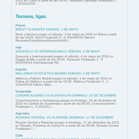
2023 en Cusco a partir de las 20:00. Deportivo Garcilaso Finalizado 0 -
1 2023/10/29 ...
Torneos, ligas
France
BREST VS NANTES SÁBADO, 4 DE MAYO
Brest y Nantes juegan el sábado, 4 de mayo de 2024 en Brest a partir
de las 19:00. Brest Finalizado 0 - 0 2024/05/04 Nantes
ResúmenEstadísticasAlineaciónH2H...
Italy
SASSUOLO VS INTERNAZIONALE SÁBADO, 4 DE MAYO
Sassuolo y Internazionale juegan el sábado, 4 de mayo de 2024 en
Reggio Emilia a partir de las 18:45. Sassuolo Finalizado 1 - 0
2024/05/04 Internazionale Re...
España
MALLORCA VS ATLÉTICO MADRID SÁBADO, 4 DE MAYO
Mallorca y Atlético Madrid juegan el sábado, 4 de mayo de 2024 en
Palma de Mallorca a partir de las 19:00. Mallorca Finalizado 0 - 1
2024/05/04 Atlético Mad...
Guatemala
COMUNICACIONES VS GUASTATOYA DOMINGO, 24 DE DICIEMBRE
Comunicaciones y Guastatoya juegan el domingo, 24 de diciembre de
2023 en Ciudad de Guatemala a partir de las 00:00. Comunicaciones
Finalizado 1 - 0 2023/12...
Argentina
ROSARIO CENTRAL VS PLATENSE DOMINGO, 17 DE DICIEMBRE
Rosario Central y Platense juegan el domingo, 17 de diciembre de 2023
en Rosario, Provincia de Santa Fe a partir de las 00:00. Rosario Central
Finalizado 1 ...
Chile