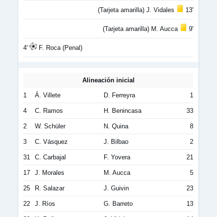
(Tarjeta amarilla) J. Vidales
13'
(Tarjeta amarilla) M. Aucca
9'
4'
F. Roca (Penal)
Alineación inicial
1
Á. Villete
D. Ferreyra
1
4
C. Ramos
H. Benincasa
33
2
W. Schüler
N. Quina
8
3
C. Vásquez
J. Bilbao
2
31
C. Carbajal
F. Yovera
21
17
J. Morales
M. Aucca
5
25
R. Salazar
J. Guivin
23
22
J. Ríos
G. Barreto
13