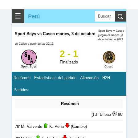
☰
Perú
Sport Boys y Cusco
Sport Boys vs Cusco martes, 3 de octubre
juegan el martes, 3
de octubre de 2023
en Callao a partir de las 20:15.
2 - 1
Finalizado
Sport Boys
Cusco
Resúmen
Estadísticas del partido
Alineación
H2H
Partidos
Resúmen
() J. Bilbao
90'
78' M. Valverde
K. Peña
(Cambio)