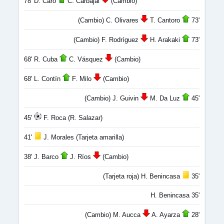
78' D. Caro
C. Carbajal
(Cambio)
(Cambio) C. Olivares
T. Cantoro
73'
(Cambio) F. Rodríguez
H. Arakaki
73'
68' R. Cuba
C. Vásquez
(Cambio)
68' L. Contín
F. Milo
(Cambio)
(Cambio) J. Guivin
M. Da Luz
45'
45'
F. Roca (R. Salazar)
41'
J. Morales (Tarjeta amarilla)
38' J. Barco
J. Ríos
(Cambio)
(Tarjeta roja) H. Benincasa
35'
H. Benincasa 35'
(Cambio) M. Aucca
A. Ayarza
28'