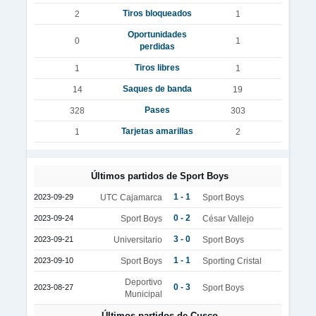
Tiros bloqueados
2
1
Oportunidades
0
1
perdidas
Tiros libres
1
1
Saques de banda
14
19
Pases
328
303
Tarjetas amarillas
1
2
Últimos partidos de Sport Boys
1 - 1
2023-09-29
UTC Cajamarca
Sport Boys
0 - 2
2023-09-24
Sport Boys
César Vallejo
3 - 0
2023-09-21
Universitario
Sport Boys
1 - 1
2023-09-10
Sport Boys
Sporting Cristal
Deportivo
0 - 3
2023-08-27
Sport Boys
Municipal
Últimos partidos de Cusco