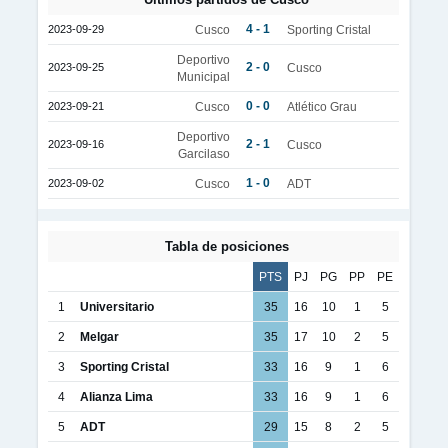
4 - 1
2023-09-29
Cusco
Sporting Cristal
Deportivo
2 - 0
2023-09-25
Cusco
Municipal
0 - 0
2023-09-21
Cusco
Atlético Grau
Deportivo
2 - 1
2023-09-16
Cusco
Garcilaso
1 - 0
2023-09-02
Cusco
ADT
Tabla de posiciones
PTS
PJ
PG
PP
PE
1
Universitario
35
16
10
1
5
2
Melgar
35
17
10
2
5
3
Sporting Cristal
33
16
9
1
6
4
Alianza Lima
33
16
9
1
6
5
ADT
29
15
8
2
5