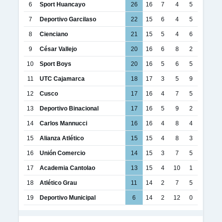
6
Sport Huancayo
26
16
7
4
5
7
Deportivo Garcilaso
22
15
6
4
5
8
Cienciano
21
15
5
4
6
9
César Vallejo
20
16
6
8
2
10
Sport Boys
20
16
5
6
5
11
UTC Cajamarca
18
17
3
5
9
12
Cusco
17
16
4
7
5
13
Deportivo Binacional
17
16
5
9
2
14
Carlos Mannucci
16
16
4
8
4
15
Alianza Atlético
15
15
4
8
3
16
Unión Comercio
14
15
3
7
5
17
Academia Cantolao
13
15
4
10
1
18
Atlético Grau
11
14
2
7
5
19
Deportivo Municipal
6
14
2
12
0