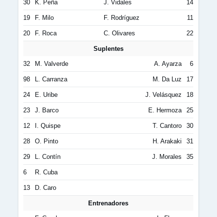
30
K. Peña
J. Vidales
14
19
F. Milo
F. Rodríguez
11
20
F. Roca
C. Olivares
22
Suplentes
32
M. Valverde
A. Ayarza
6
98
L. Carranza
M. Da Luz
17
24
E. Uribe
J. Velásquez
18
23
J. Barco
E. Hermoza
25
12
I. Quispe
T. Cantoro
30
28
O. Pinto
H. Arakaki
31
29
L. Contín
J. Morales
35
6
R. Cuba
13
D. Caro
Entrenadores