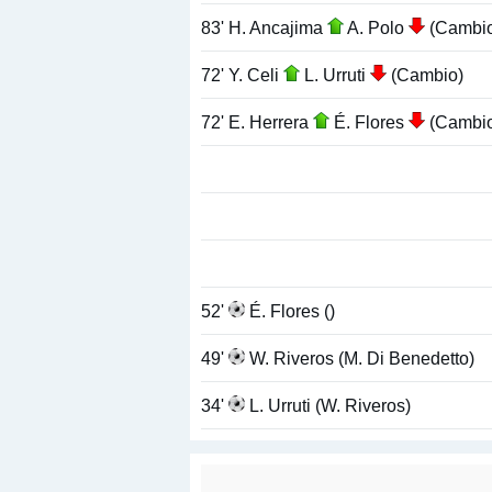
83' H. Ancajima
A. Polo
(Cambi
72' Y. Celi
L. Urruti
(Cambio)
72' E. Herrera
É. Flores
(Cambi
52'
É. Flores ()
49'
W. Riveros (M. Di Benedetto)
34'
L. Urruti (W. Riveros)