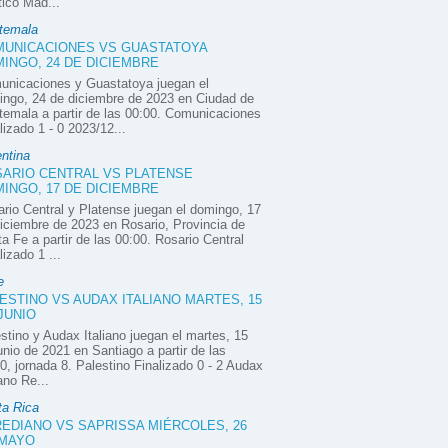
tico Mad...
temala
UNICACIONES VS GUASTATOYA
INGO, 24 DE DICIEMBRE
unicaciones y Guastatoya juegan el
ngo, 24 de diciembre de 2023 en Ciudad de
emala a partir de las 00:00. Comunicaciones
lizado 1 - 0 2023/12...
ntina
ARIO CENTRAL VS PLATENSE
INGO, 17 DE DICIEMBRE
rio Central y Platense juegan el domingo, 17
iciembre de 2023 en Rosario, Provincia de
a Fe a partir de las 00:00. Rosario Central
lizado 1 ...
e
ESTINO VS AUDAX ITALIANO MARTES, 15
JUNIO
stino y Audax Italiano juegan el martes, 15
unio de 2021 en Santiago a partir de las
0, jornada 8. Palestino Finalizado 0 - 2 Audax
iano Re...
ta Rica
EDIANO VS SAPRISSA MIÉRCOLES, 26
 MAYO