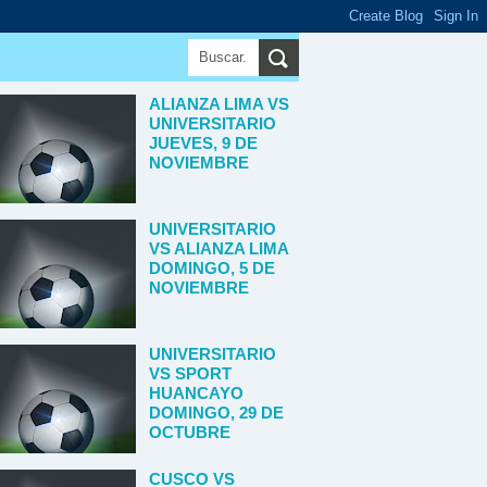
ALIANZA LIMA VS
UNIVERSITARIO
JUEVES, 9 DE
NOVIEMBRE
UNIVERSITARIO
VS ALIANZA LIMA
DOMINGO, 5 DE
NOVIEMBRE
UNIVERSITARIO
VS SPORT
HUANCAYO
DOMINGO, 29 DE
OCTUBRE
CUSCO VS