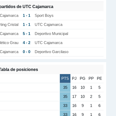
 partidos de UTC Cajamarca
1 - 1
Cajamarca
Sport Boys
1 - 1
ting Cristal
UTC Cajamarca
5 - 1
Cajamarca
Deportivo Municipal
4 - 2
lético Grau
UTC Cajamarca
0 - 0
Cajamarca
Deportivo Garcilaso
Tabla de posiciones
PTS
PJ
PG
PP
PE
35
16
10
1
5
35
17
10
2
5
33
16
9
1
6
33
16
9
1
6