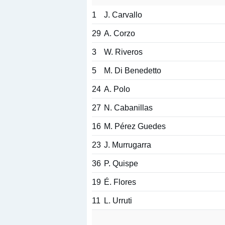
1
J. Carvallo
29
A. Corzo
3
W. Riveros
5
M. Di Benedetto
24
A. Polo
27
N. Cabanillas
16
M. Pérez Guedes
23
J. Murrugarra
36
P. Quispe
19
É. Flores
11
L. Urruti