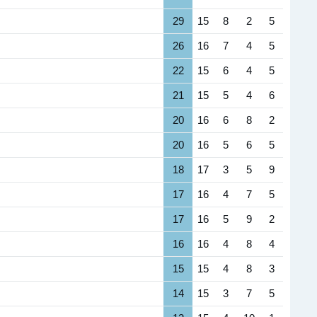
29
15
8
2
5
26
16
7
4
5
22
15
6
4
5
21
15
5
4
6
20
16
6
8
2
20
16
5
6
5
18
17
3
5
9
17
16
4
7
5
17
16
5
9
2
16
16
4
8
4
15
15
4
8
3
14
15
3
7
5