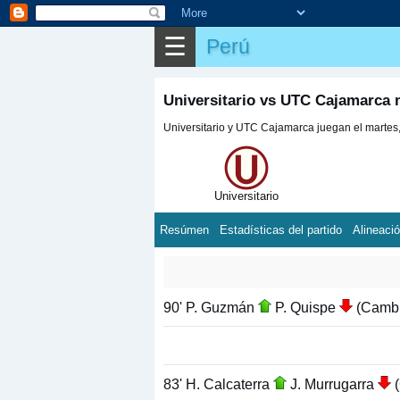
☰
Perú
Universitario vs UTC Cajamarca 
Universitario y UTC Cajamarca juegan el martes, 
Universitario
Resúmen
Estadísticas del partido
Alineaci
90' P. Guzmán
P. Quispe
(Cambi
83' H. Calcaterra
J. Murrugarra
(