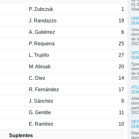
01:0
P. Zubczuk
1
Alia
UNI
J. Randazzo
19
DOM
Univ
A. Gutiérrez
6
domi
de l
P. Requena
25
2023
SPO
L. Trujillo
27
DOM
Spor
M. Abisab
20
domi
de l
C. Diez
14
2023
ATL
R. Fernández
17
DOM
Atlé
J. Sánchez
8
domi
part
G. Gentile
11
2023
DEP
E. Ramírez
10
DOM
Depo
Suplentes
domi