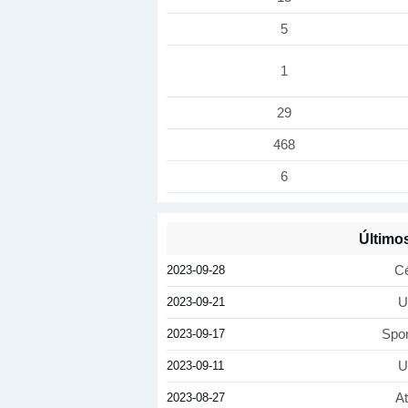
5
1
29
468
6
Últimos
2023-09-28
Cé
2023-09-21
U
2023-09-17
Spor
2023-09-11
U
2023-08-27
At