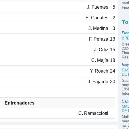
part
J. Fuentes
5
Fina
E. Canales
2
To
J. Medina
3
Fra
BRE
F. Peraza
13
Bres
2024
J. Ortiz
15
Fina
Res
C. Mejía
18
Italy
SAS
Y. Roach
24
DE
Sass
J. Fajardo
30
mayo
18:4
Inte
Esp
Entrenadores
MAL
DE
C. Ramacciotti
Mall
mayo
las 