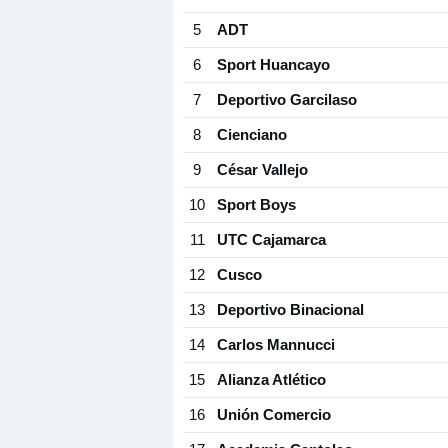
5
ADT
6
Sport Huancayo
7
Deportivo Garcilaso
8
Cienciano
9
César Vallejo
10
Sport Boys
11
UTC Cajamarca
12
Cusco
13
Deportivo Binacional
14
Carlos Mannucci
15
Alianza Atlético
16
Unión Comercio