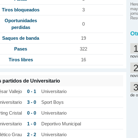
Here
mayo
Tiros bloqueados
3
jorn
Res
Oportunidades
0
perdidas
Ot
Saques de banda
19
Pases
322
nov
Tiros libres
16
nov
 partidos de Universitario
0 - 1
sar Vallejo
Universitario
de o
3 - 0
niversitario
Sport Boys
0 - 0
ting Cristal
Universitario
1 - 0
niversitario
Deportivo Municipal
2 - 2
lético Grau
Universitario