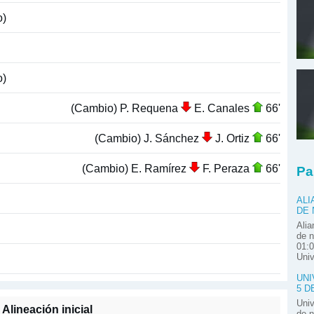
o)
o)
(Cambio) P. Requena
E. Canales
66'
(Cambio) J. Sánchez
J. Ortiz
66'
(Cambio) E. Ramírez
F. Peraza
66'
Pa
ALI
DE
Alia
de n
01:0
Univ
UNI
5 D
Univ
Alineación inicial
de n