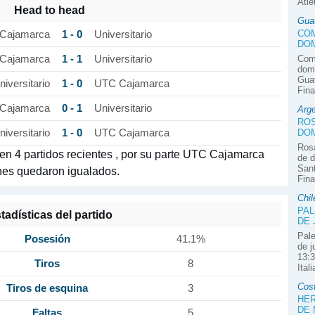
Atlé
Head to head
Gua
COM
1 - 0
Cajamarca
Universitario
DOM
1 - 1
Com
Cajamarca
Universitario
domi
Guat
1 - 0
niversitario
UTC Cajamarca
Fina
0 - 1
Cajamarca
Universitario
Arge
ROS
1 - 0
DOM
niversitario
UTC Cajamarca
Rosa
 en 4 partidos recientes , por su parte UTC Cajamarca
de d
Sant
ones quedaron igualados.
Fina
Chil
PAL
tadísticas del partido
DE 
Pale
Posesión
41.1%
de j
13:3
Tiros
8
Ital
Cos
Tiros de esquina
3
HER
DE
Faltas
5