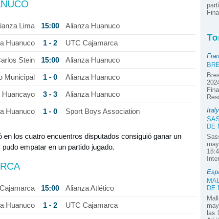
ANUCO
part
Fina
15:00
lianza Lima
Alianza Huanuco
To
1 - 2
za Huanuco
UTC Cajamarca
Fra
15:00
arlos Stein
Alianza Huanuco
BRE
Bres
1 - 0
o Municipal
Alianza Huanuco
2024
Fina
3 - 3
t Huancayo
Alianza Huanuco
Res
Italy
1 - 0
za Huanuco
Sport Boys Association
SAS
DE
tó en los cuatro encuentros disputados consiguió ganar un
Sass
mayo
y pudo empatar en un partido jugado.
18:4
Inte
ARCA
Esp
MAL
15:00
DE
Cajamarca
Alianza Atlético
Mall
1 - 2
za Huanuco
UTC Cajamarca
mayo
las 