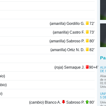
(
amarilla
) Gordillo G.
72’
(
amarilla
) Castro F.
73’
(
amarilla
) Sabroso P.
80’
(
amarilla
) Ortiz N. D.
82’
Pa
(
roja
) Sernaque J.
90+4’
ALI
DE
io
)
Alia
de n
01:0
bio
)
Univ
o
)
UNI
5 D
(
cambio
) Blanco A.
Sabroso P.
80’
Univ
de n