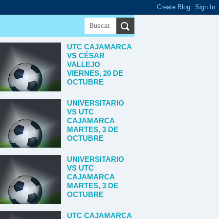
UTC CAJAMARCA
VS CÉSAR
VALLEJO
VIERNES, 20 DE
OCTUBRE
UNIVERSITARIO
VS UTC
CAJAMARCA
MARTES, 3 DE
OCTUBRE
UNIVERSITARIO
VS UTC
CAJAMARCA
MARTES, 3 DE
OCTUBRE
UTC CAJAMARCA