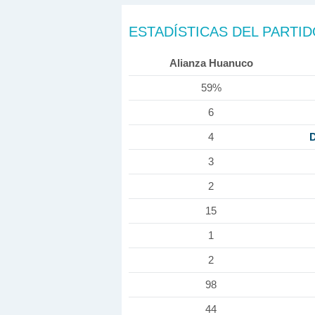
ESTADÍSTICAS DEL PARTI
Alianza Huanuco
59%
6
D
4
3
2
15
1
2
98
44