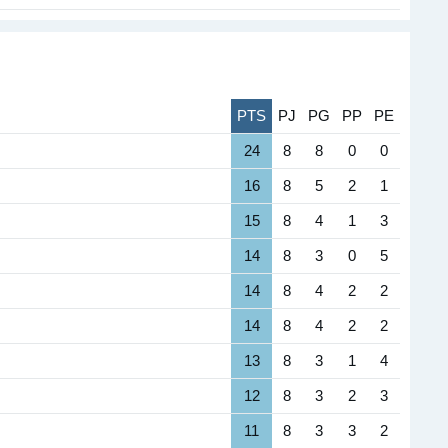
PTS
PJ
PG
PP
PE
24
8
8
0
0
16
8
5
2
1
15
8
4
1
3
14
8
3
0
5
14
8
4
2
2
14
8
4
2
2
13
8
3
1
4
12
8
3
2
3
11
8
3
3
2