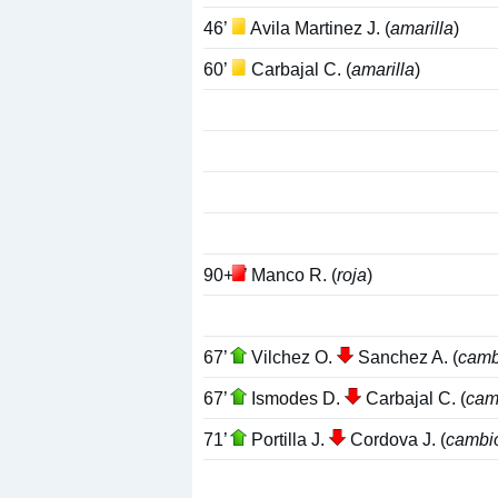
46’
Avila Martinez J. (
amarilla
)
60’
Carbajal C. (
amarilla
)
90+4’
Manco R. (
roja
)
67’
Vilchez O.
Sanchez A. (
camb
67’
Ismodes D.
Carbajal C. (
cam
71’
Portilla J.
Cordova J. (
cambi