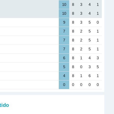
10
8
3
4
1
10
8
3
4
1
9
8
3
5
0
7
8
2
5
1
7
8
2
5
1
7
8
2
5
1
6
8
1
4
3
5
8
0
3
5
4
8
1
6
1
0
0
0
0
0
tido