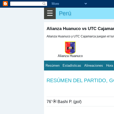
☰
Perú
Alianza Huanuco vs UTC Cajamar
Alianza Huanuco y UTC Cajamarca juegan el lune
Alianza Huanuco
Resúmen
Estadísticas
Alineaciones
Hora
RESÚMEN DEL PARTIDO, 
76’
Bashi P. (
gol
)