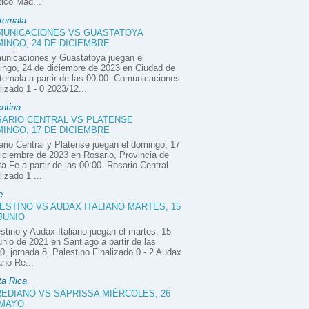
tico Mad...
temala
UNICACIONES VS GUASTATOYA
INGO, 24 DE DICIEMBRE
unicaciones y Guastatoya juegan el
ngo, 24 de diciembre de 2023 en Ciudad de
emala a partir de las 00:00. Comunicaciones
lizado 1 - 0 2023/12...
ntina
ARIO CENTRAL VS PLATENSE
INGO, 17 DE DICIEMBRE
rio Central y Platense juegan el domingo, 17
iciembre de 2023 en Rosario, Provincia de
a Fe a partir de las 00:00. Rosario Central
lizado 1 ...
e
ESTINO VS AUDAX ITALIANO MARTES, 15
JUNIO
stino y Audax Italiano juegan el martes, 15
unio de 2021 en Santiago a partir de las
0, jornada 8. Palestino Finalizado 0 - 2 Audax
iano Re...
ta Rica
EDIANO VS SAPRISSA MIÉRCOLES, 26
 MAYO