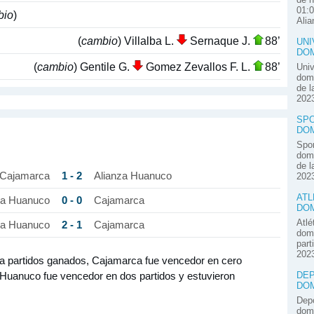
01:0
bio
)
Alia
(
cambio
) Villalba L.
Sernaque J.
88’
UNI
DOM
(
cambio
) Gentile G.
Gomez Zevallos F. L.
88’
Univ
domi
de l
2023
SPO
DOM
Spor
domi
de l
1 - 2
Cajamarca
Alianza Huanuco
2023
ATL
0 - 0
za Huanuco
Cajamarca
DOM
Atlé
2 - 1
za Huanuco
Cajamarca
domi
part
2023
 a partidos ganados, Cajamarca fue vencedor en cero
DEP
a Huanuco fue vencedor en dos partidos y estuvieron
DOM
Depo
domi