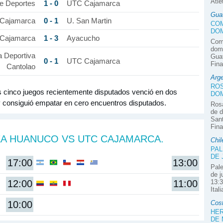
Atlé
1 - 0
e Deportes
UTC Cajamarca
Gua
0 - 1
Cajamarca
U. San Martin
COM
DOM
1 - 3
Cajamarca
Ayacucho
Com
domi
 Deportiva
Guat
0 - 1
UTC Cajamarca
Fina
Cantolao
Arge
ROS
s cinco juegos recientemente disputados venció en dos
DOM
y consiguió empatar en cero encuentros disputados.
Rosa
de d
Sant
Fina
ZA HUANUCO VS UTC CAJAMARCA.
Chil
PAL
DE 
17:00
13:00
Pale
de j
12:00
11:00
13:3
Ital
10:00
Cos
HER
DE