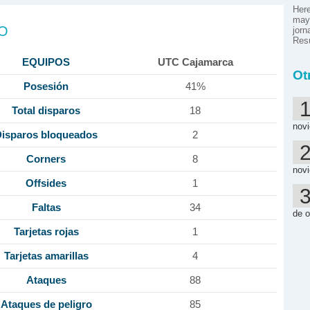
Here
mayo
DO
jorn
Res
EQUIPOS
UTC Cajamarca
Ot
Posesión
41%
Total disparos
18
nov
isparos bloqueados
2
Corners
8
nov
Offsides
1
Faltas
34
de o
Tarjetas rojas
1
Tarjetas amarillas
4
Ataques
88
Ataques de peligro
85