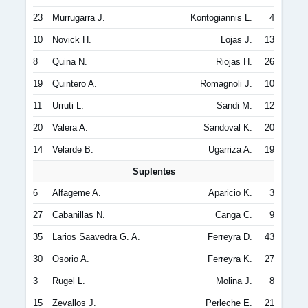
23
Murrugarra J.
Kontogiannis L.
4
10
Novick H.
Lojas J.
13
8
Quina N.
Riojas H.
26
19
Quintero A.
Romagnoli J.
10
11
Urruti L.
Sandi M.
12
20
Valera A.
Sandoval K.
20
14
Velarde B.
Ugarriza A.
19
Suplentes
6
Alfageme A.
Aparicio K.
3
27
Cabanillas N.
Canga C.
9
35
Larios Saavedra G. A.
Ferreyra D.
43
30
Osorio A.
Ferreyra K.
27
3
Rugel L.
Molina J.
8
15
Zevallos J.
Perleche E.
21