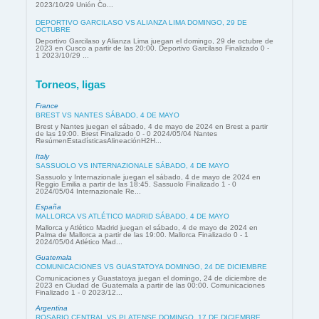
2023/10/29 Unión Co...
DEPORTIVO GARCILASO VS ALIANZA LIMA DOMINGO, 29 DE
OCTUBRE
Deportivo Garcilaso y Alianza Lima juegan el domingo, 29 de octubre de
2023 en Cusco a partir de las 20:00. Deportivo Garcilaso Finalizado 0 -
1 2023/10/29 ...
Torneos, ligas
France
BREST VS NANTES SÁBADO, 4 DE MAYO
Brest y Nantes juegan el sábado, 4 de mayo de 2024 en Brest a partir
de las 19:00. Brest Finalizado 0 - 0 2024/05/04 Nantes
ResúmenEstadísticasAlineaciónH2H...
Italy
SASSUOLO VS INTERNAZIONALE SÁBADO, 4 DE MAYO
Sassuolo y Internazionale juegan el sábado, 4 de mayo de 2024 en
Reggio Emilia a partir de las 18:45. Sassuolo Finalizado 1 - 0
2024/05/04 Internazionale Re...
España
MALLORCA VS ATLÉTICO MADRID SÁBADO, 4 DE MAYO
Mallorca y Atlético Madrid juegan el sábado, 4 de mayo de 2024 en
Palma de Mallorca a partir de las 19:00. Mallorca Finalizado 0 - 1
2024/05/04 Atlético Mad...
Guatemala
COMUNICACIONES VS GUASTATOYA DOMINGO, 24 DE DICIEMBRE
Comunicaciones y Guastatoya juegan el domingo, 24 de diciembre de
2023 en Ciudad de Guatemala a partir de las 00:00. Comunicaciones
Finalizado 1 - 0 2023/12...
Argentina
ROSARIO CENTRAL VS PLATENSE DOMINGO, 17 DE DICIEMBRE