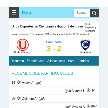
☰
Perú
U. de
U. de Deportes vs Cienciano sábado, 8 de mayo
Deportes y
Cienciano
juegan el sábado, 8 de mayo de 2021 en Lima a partir de las 13:15, jornada 7.
Finalizado
3 - 2
U. de Deportes
Cienciano
Resúmen
Estadísticas
Alineaciones
Hora
Partidos
RESÚMEN DEL PARTIDO, GOLES
14’
Valera A. (
gol
)
54’
(
gol
) Alvarez L.
85’
Quintero A. (
gol
)
90+4’
(
gol
) Ayarza A.