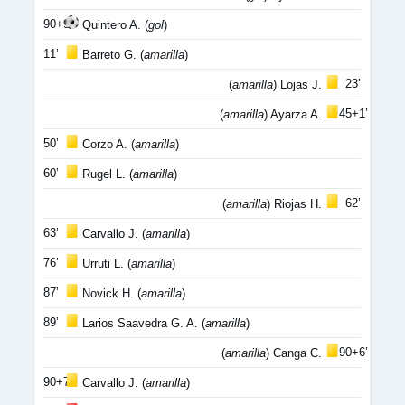
90+9’
Quintero A. (
gol
)
11’
Barreto G. (
amarilla
)
23’
(
amarilla
) Lojas J.
45+1’
(
amarilla
) Ayarza A.
50’
Corzo A. (
amarilla
)
60’
Rugel L. (
amarilla
)
62’
(
amarilla
) Riojas H.
63’
Carvallo J. (
amarilla
)
76’
Urruti L. (
amarilla
)
87’
Novick H. (
amarilla
)
89’
Larios Saavedra G. A. (
amarilla
)
90+6’
(
amarilla
) Canga C.
90+7’
Carvallo J. (
amarilla
)