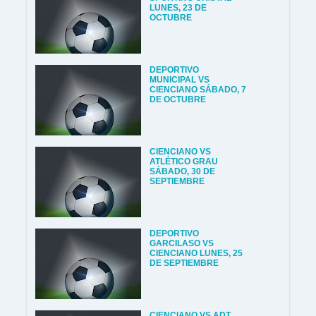
LUNES, 23 DE
OCTUBRE
DEPORTIVO
MUNICIPAL VS
CIENCIANO SÁBADO, 7
DE OCTUBRE
CIENCIANO VS
ATLÉTICO GRAU
SÁBADO, 30 DE
SEPTIEMBRE
DEPORTIVO
GARCILASO VS
CIENCIANO LUNES, 25
DE SEPTIEMBRE
CIENCIANO VS ADT