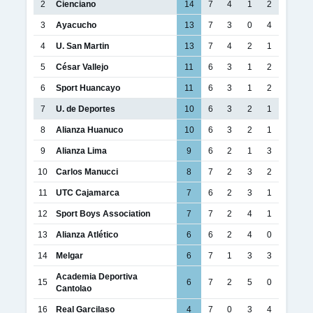
2
Cienciano
14
7
4
1
2
3
Ayacucho
13
7
3
0
4
4
U. San Martin
13
7
4
2
1
5
César Vallejo
11
6
3
1
2
6
Sport Huancayo
11
6
3
1
2
7
U. de Deportes
10
6
3
2
1
8
Alianza Huanuco
10
6
3
2
1
9
Alianza Lima
9
6
2
1
3
10
Carlos Manucci
8
7
2
3
2
11
UTC Cajamarca
7
6
2
3
1
12
Sport Boys Association
7
7
2
4
1
13
Alianza Atlético
6
6
2
4
0
14
Melgar
6
7
1
3
3
Academia Deportiva
15
6
7
2
5
0
Cantolao
16
Real Garcilaso
4
7
0
3
4