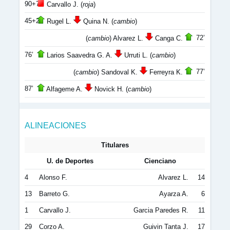
90+7’
Carvallo J. (
roja
)
45+2’
Rugel L.
Quina N. (
cambio
)
72’
(
cambio
) Alvarez L.
Canga C.
76’
Larios Saavedra G. A.
Urruti L. (
cambio
)
77’
(
cambio
) Sandoval K.
Ferreyra K.
87’
Alfageme A.
Novick H. (
cambio
)
ALINEACIONES
Titulares
U. de Deportes
Cienciano
4
Alonso F.
Alvarez L.
14
13
Barreto G.
Ayarza A.
6
1
Carvallo J.
Garcia Paredes R.
11
29
Corzo A.
Guivin Tanta J.
17