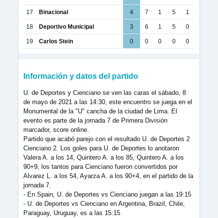
17
Binacional
4
7
1
5
1
18
Deportivo Municipal
3
6
1
5
0
19
Carlos Stein
0
0
0
0
0
Información y datos del partido
U. de Deportes y Cienciano se ven las caras el sábado, 8
de mayo de 2021 a las 14:30, este encuentro se juega en el
Monumental de la "U" cancha de la ciudad de Lima. El
evento es parte de la jornada 7 de Primera División
marcador, score online.
Partido que acabó parejo con el resultado U. de Deportes 2
Cienciano 2. Los goles para U. de Deportes lo anotaron
Valera A. a los 14, Quintero A. a los 85, Quintero A. a los
90+9, los tantos para Cienciano fueron convertidos por
Alvarez L. a los 54, Ayarza A. a los 90+4, en el partido de la
jornada 7.
- En Spain, U. de Deportes vs Cienciano juegan a las 19:15
- U. de Deportes vs Cienciano en Argentina, Brazil, Chile,
Paraguay, Uruguay, es a las 15:15