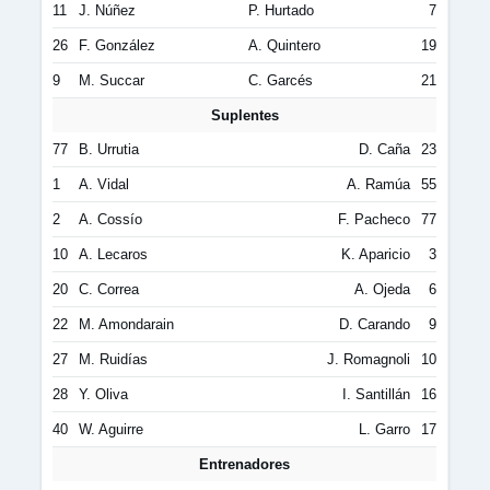
11
J. Núñez
P. Hurtado
7
26
F. González
A. Quintero
19
9
M. Succar
C. Garcés
21
Suplentes
77
B. Urrutia
D. Caña
23
1
A. Vidal
A. Ramúa
55
2
A. Cossío
F. Pacheco
77
10
A. Lecaros
K. Aparicio
3
20
C. Correa
A. Ojeda
6
22
M. Amondarain
D. Carando
9
27
M. Ruidías
J. Romagnoli
10
28
Y. Oliva
I. Santillán
16
40
W. Aguirre
L. Garro
17
Entrenadores