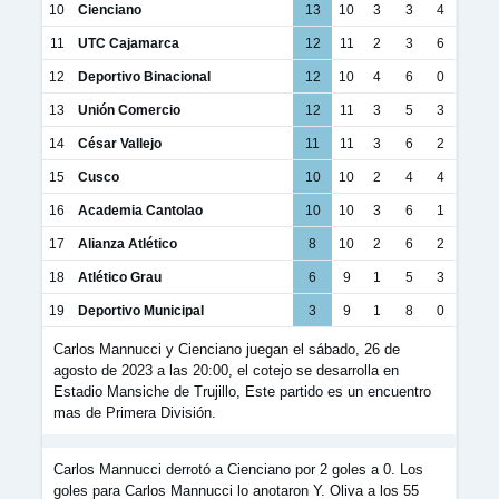
10
Cienciano
13
10
3
3
4
11
UTC Cajamarca
12
11
2
3
6
12
Deportivo Binacional
12
10
4
6
0
13
Unión Comercio
12
11
3
5
3
14
César Vallejo
11
11
3
6
2
15
Cusco
10
10
2
4
4
16
Academia Cantolao
10
10
3
6
1
17
Alianza Atlético
8
10
2
6
2
18
Atlético Grau
6
9
1
5
3
19
Deportivo Municipal
3
9
1
8
0
Carlos Mannucci y Cienciano juegan el sábado, 26 de
agosto de 2023 a las 20:00, el cotejo se desarrolla en
Estadio Mansiche de Trujillo, Este partido es un encuentro
mas de Primera División.
Carlos Mannucci derrotó a Cienciano por 2 goles a 0. Los
goles para Carlos Mannucci lo anotaron Y. Oliva a los 55