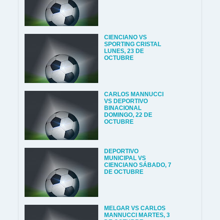
CIENCIANO VS
SPORTING CRISTAL
LUNES, 23 DE
OCTUBRE
CARLOS MANNUCCI
VS DEPORTIVO
BINACIONAL
DOMINGO, 22 DE
OCTUBRE
DEPORTIVO
MUNICIPAL VS
CIENCIANO SÁBADO, 7
DE OCTUBRE
MELGAR VS CARLOS
MANNUCCI MARTES, 3