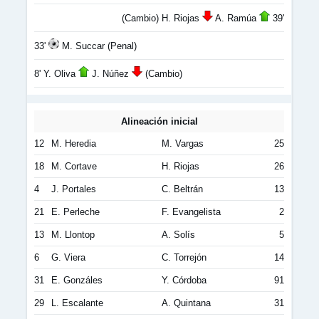
(Cambio) H. Riojas
A. Ramúa
39'
33'
M. Succar (Penal)
8' Y. Oliva
J. Núñez
(Cambio)
Alineación inicial
12
M. Heredia
M. Vargas
25
18
M. Cortave
H. Riojas
26
4
J. Portales
C. Beltrán
13
21
E. Perleche
F. Evangelista
2
13
M. Llontop
A. Solís
5
6
G. Viera
C. Torrejón
14
31
E. Gonzáles
Y. Córdoba
91
29
L. Escalante
A. Quintana
31