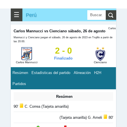
☰
Perú
Carlos
Carlos Mannucci vs Cienciano sábado, 26 de agosto
Mannucci y Cienciano juegan el sábado, 26 de agosto de 2023 en Trujillo a partir de
las 20:00.
2 - 0
Finalizado
Carlos Mannucci
Cienciano
Resúmen
Estadísticas del partido
Alineación
H2H
Partidos
Resúmen
90'
C. Correa (Tarjeta amarilla)
(Tarjeta amarilla) G. Ameli
80'