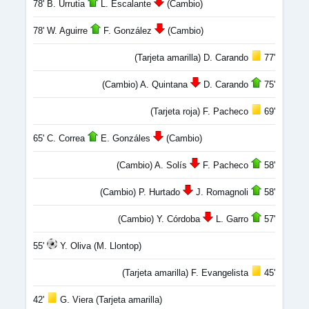
78' B. Urrutia
L. Escalante
(Cambio)
78' W. Aguirre
F. González
(Cambio)
(Tarjeta amarilla) D. Carando
77'
(Cambio) A. Quintana
D. Carando
75'
(Tarjeta roja) F. Pacheco
69'
65' C. Correa
E. Gonzáles
(Cambio)
(Cambio) A. Solís
F. Pacheco
58'
(Cambio) P. Hurtado
J. Romagnoli
58'
(Cambio) Y. Córdoba
L. Garro
57'
55'
Y. Oliva (M. Llontop)
(Tarjeta amarilla) F. Evangelista
45'
42'
G. Viera (Tarjeta amarilla)