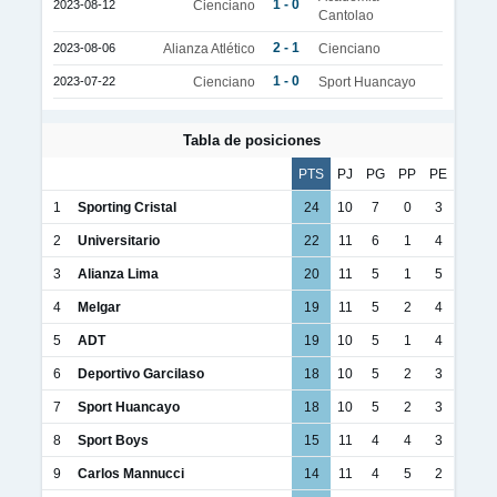
1 - 0
2023-08-12
Cienciano
Cantolao
2 - 1
2023-08-06
Alianza Atlético
Cienciano
1 - 0
2023-07-22
Cienciano
Sport Huancayo
Tabla de posiciones
PTS
PJ
PG
PP
PE
1
Sporting Cristal
24
10
7
0
3
2
Universitario
22
11
6
1
4
3
Alianza Lima
20
11
5
1
5
4
Melgar
19
11
5
2
4
5
ADT
19
10
5
1
4
6
Deportivo Garcilaso
18
10
5
2
3
7
Sport Huancayo
18
10
5
2
3
8
Sport Boys
15
11
4
4
3
9
Carlos Mannucci
14
11
4
5
2