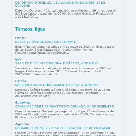
DEPORTIVO GARCILASO VS ALIANZA LIMA DOMINGO, 29 DE
OCTUBRE
Deportivo Garcilaso y Alianza Lima juegan el domingo, 29 de octubre de
2023 en Cusco a partir de las 20:00. Deportivo Garcilaso Finalizado 0 -
1 2023/10/29 ...
Torneos, ligas
France
BREST VS NANTES SÁBADO, 4 DE MAYO
Brest y Nantes juegan el sábado, 4 de mayo de 2024 en Brest a partir
de las 19:00. Brest Finalizado 0 - 0 2024/05/04 Nantes
ResúmenEstadísticasAlineaciónH2H...
Italy
SASSUOLO VS INTERNAZIONALE SÁBADO, 4 DE MAYO
Sassuolo y Internazionale juegan el sábado, 4 de mayo de 2024 en
Reggio Emilia a partir de las 18:45. Sassuolo Finalizado 1 - 0
2024/05/04 Internazionale Re...
España
MALLORCA VS ATLÉTICO MADRID SÁBADO, 4 DE MAYO
Mallorca y Atlético Madrid juegan el sábado, 4 de mayo de 2024 en
Palma de Mallorca a partir de las 19:00. Mallorca Finalizado 0 - 1
2024/05/04 Atlético Mad...
Guatemala
COMUNICACIONES VS GUASTATOYA DOMINGO, 24 DE DICIEMBRE
Comunicaciones y Guastatoya juegan el domingo, 24 de diciembre de
2023 en Ciudad de Guatemala a partir de las 00:00. Comunicaciones
Finalizado 1 - 0 2023/12...
Argentina
ROSARIO CENTRAL VS PLATENSE DOMINGO, 17 DE DICIEMBRE
Rosario Central y Platense juegan el domingo, 17 de diciembre de 2023
en Rosario, Provincia de Santa Fe a partir de las 00:00. Rosario Central