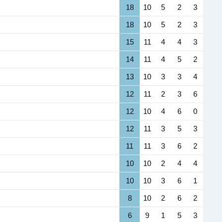
18
10
5
2
3
18
10
5
2
3
15
11
4
4
3
14
11
4
5
2
13
10
3
3
4
12
11
2
3
6
12
10
4
6
0
12
11
3
5
3
11
11
3
6
2
10
10
2
4
4
10
10
3
6
1
8
10
2
6
2
6
9
1
5
3