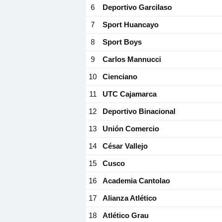
6
Deportivo Garcilaso
7
Sport Huancayo
8
Sport Boys
9
Carlos Mannucci
10
Cienciano
11
UTC Cajamarca
12
Deportivo Binacional
13
Unión Comercio
14
César Vallejo
15
Cusco
16
Academia Cantolao
17
Alianza Atlético
18
Atlético Grau