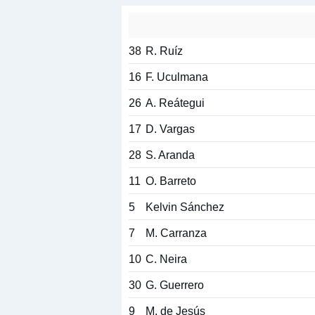
38
R. Ruíz
16
F. Uculmana
26
A. Reátegui
17
D. Vargas
28
S. Aranda
11
O. Barreto
5
Kelvin Sánchez
7
M. Carranza
10
C. Neira
30
G. Guerrero
9
M. de Jesús