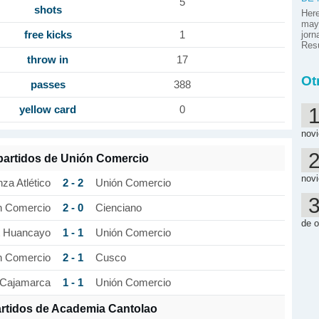
5
shots
Here
mayo
free kicks
jorn
1
Res
throw in
17
Ot
passes
388
yellow card
0
nov
partidos de Unión Comercio
nov
2 - 2
nza Atlético
Unión Comercio
2 - 0
n Comercio
Cienciano
de o
1 - 1
t Huancayo
Unión Comercio
2 - 1
n Comercio
Cusco
1 - 1
Cajamarca
Unión Comercio
artidos de Academia Cantolao