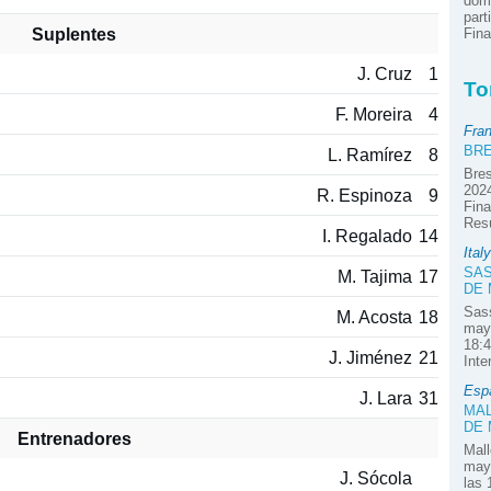
domi
part
Suplentes
Fina
J. Cruz
1
To
F. Moreira
4
Fra
BRE
L. Ramírez
8
Bres
2024
R. Espinoza
9
Fina
Res
I. Regalado
14
Italy
SAS
M. Tajima
17
DE
Sass
M. Acosta
18
mayo
18:4
J. Jiménez
21
Inte
Esp
J. Lara
31
MAL
DE
Entrenadores
Mall
mayo
J. Sócola
las 