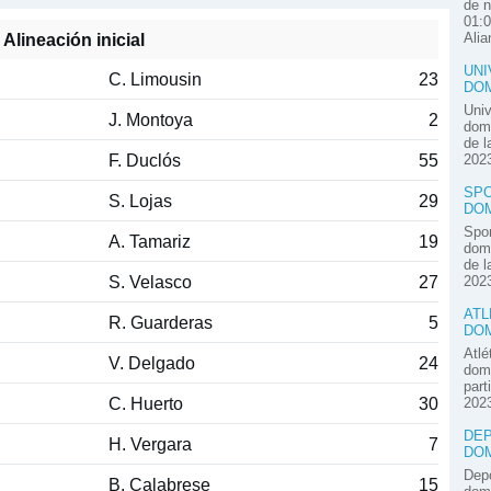
de n
01:0
Alineación inicial
Alia
UNI
C. Limousin
23
DOM
Univ
J. Montoya
2
domi
de l
F. Duclós
55
2023
SPO
S. Lojas
29
DOM
Spor
A. Tamariz
19
domi
de l
S. Velasco
27
2023
ATL
R. Guarderas
5
DOM
Atlé
V. Delgado
24
domi
part
C. Huerto
30
2023
DEP
H. Vergara
7
DOM
Depo
B. Calabrese
15