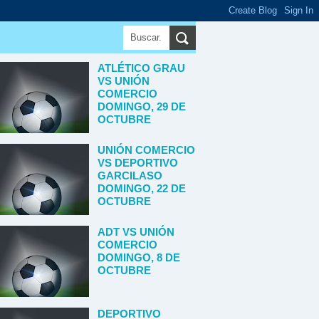
ATLÉTICO GRAU
VS UNIÓN
COMERCIO
DOMINGO, 29 DE
OCTUBRE
UNIÓN COMERCIO
VS DEPORTIVO
GARCILASO
DOMINGO, 22 DE
OCTUBRE
ADT VS UNIÓN
COMERCIO
DOMINGO, 8 DE
OCTUBRE
DEPORTIVO