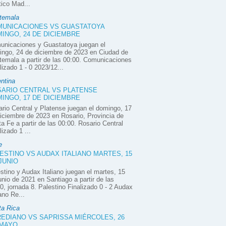
tico Mad...
temala
UNICACIONES VS GUASTATOYA
INGO, 24 DE DICIEMBRE
unicaciones y Guastatoya juegan el
ngo, 24 de diciembre de 2023 en Ciudad de
emala a partir de las 00:00. Comunicaciones
lizado 1 - 0 2023/12...
ntina
ARIO CENTRAL VS PLATENSE
INGO, 17 DE DICIEMBRE
rio Central y Platense juegan el domingo, 17
iciembre de 2023 en Rosario, Provincia de
a Fe a partir de las 00:00. Rosario Central
lizado 1 ...
e
ESTINO VS AUDAX ITALIANO MARTES, 15
JUNIO
stino y Audax Italiano juegan el martes, 15
unio de 2021 en Santiago a partir de las
0, jornada 8. Palestino Finalizado 0 - 2 Audax
iano Re...
ta Rica
EDIANO VS SAPRISSA MIÉRCOLES, 26
 MAYO