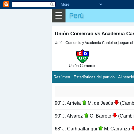
☰
Perú
Unión Comercio vs Academia Can
Unión Comercio y Academia Cantolao juegan el 
Unión Comercio
Resúmen
Estadísticas del partido
Alineaci
90' J. Arrieta
M. de Jesús
(Camb
90' J. Alvarez
O. Barreto
(Cambi
68' J. Carhuallanqui
M. Carranza