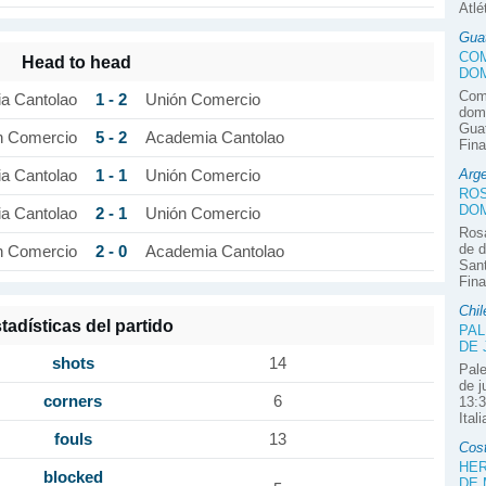
Atlé
Gua
COM
Head to head
DOM
Com
1 - 2
a Cantolao
Unión Comercio
domi
Guat
5 - 2
n Comercio
Academia Cantolao
Fina
Arge
1 - 1
a Cantolao
Unión Comercio
ROS
DOM
2 - 1
a Cantolao
Unión Comercio
Rosa
de d
2 - 0
n Comercio
Academia Cantolao
Sant
Fina
Chil
tadísticas del partido
PAL
DE 
shots
14
Pale
de j
corners
6
13:3
Ital
fouls
13
Cos
HER
blocked
DE