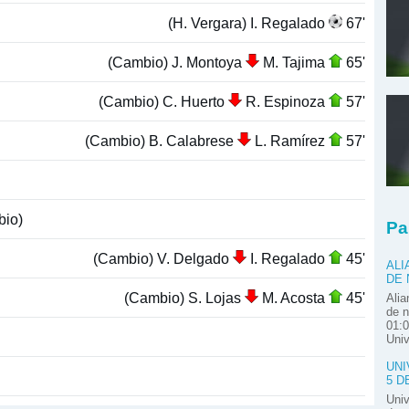
(H. Vergara) I. Regalado
67'
(Cambio) J. Montoya
M. Tajima
65'
(Cambio) C. Huerto
R. Espinoza
57'
(Cambio) B. Calabrese
L. Ramírez
57'
io)
Pa
(Cambio) V. Delgado
I. Regalado
45'
ALI
DE
(Cambio) S. Lojas
M. Acosta
45'
Alia
de n
01:0
Univ
UNI
5 D
Univ