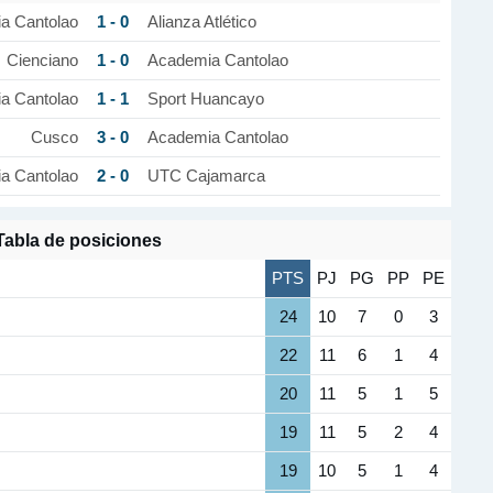
1 - 0
a Cantolao
Alianza Atlético
1 - 0
Cienciano
Academia Cantolao
1 - 1
a Cantolao
Sport Huancayo
3 - 0
Cusco
Academia Cantolao
2 - 0
a Cantolao
UTC Cajamarca
Tabla de posiciones
PTS
PJ
PG
PP
PE
24
10
7
0
3
22
11
6
1
4
20
11
5
1
5
19
11
5
2
4
19
10
5
1
4