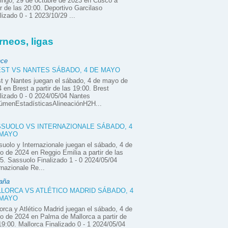
ngo, 29 de octubre de 2023 en Cusco a
ir de las 20:00. Deportivo Garcilaso
lizado 0 - 1 2023/10/29 ...
rneos, ligas
nce
ST VS NANTES SÁBADO, 4 DE MAYO
t y Nantes juegan el sábado, 4 de mayo de
 en Brest a partir de las 19:00. Brest
lizado 0 - 0 2024/05/04 Nantes
úmenEstadísticasAlineaciónH2H...
SUOLO VS INTERNAZIONALE SÁBADO, 4
 MAYO
uolo y Internazionale juegan el sábado, 4 de
 de 2024 en Reggio Emilia a partir de las
5. Sassuolo Finalizado 1 - 0 2024/05/04
rnazionale Re...
aña
LORCA VS ATLÉTICO MADRID SÁBADO, 4
 MAYO
orca y Atlético Madrid juegan el sábado, 4 de
 de 2024 en Palma de Mallorca a partir de
19:00. Mallorca Finalizado 0 - 1 2024/05/04